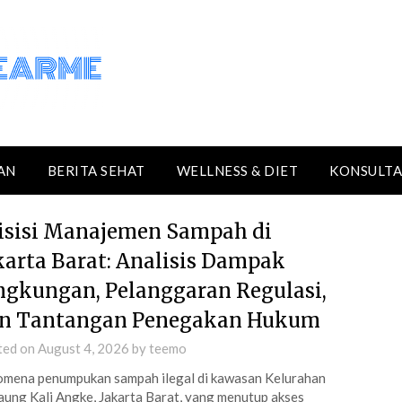
AN
BERITA SEHAT
WELLNESS & DIET
KONSULTA
isisi Manajemen Sampah di
karta Barat: Analisis Dampak
ngkungan, Pelanggaran Regulasi,
n Tantangan Penegakan Hukum
ted on
August 4, 2026
by
teemo
mena penumpukan sampah ilegal di kawasan Kelurahan
ung Kali Angke, Jakarta Barat, yang menutup akses