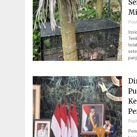
Se
Mi
Pos
Insi
Temb
tela
sete
panj
Di
Pu
Ke
Pe
Pos
Peme