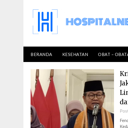
Skip
to
content
BERANDA
KESEHATAN
OBAT – OBAT
Kr
Ja
Li
da
Pos
Feno
Keda