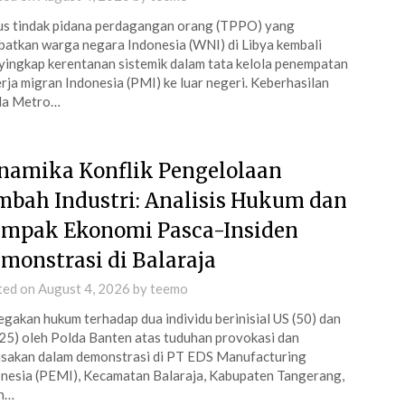
s tindak pidana perdagangan orang (TPPO) yang
batkan warga negara Indonesia (WNI) di Libya kembali
ingkap kerentanan sistemik dalam tata kelola penempatan
rja migran Indonesia (PMI) ke luar negeri. Keberhasilan
da Metro…
namika Konflik Pengelolaan
mbah Industri: Analisis Hukum dan
mpak Ekonomi Pasca-Insiden
monstrasi di Balaraja
ted on
August 4, 2026
by
teemo
gakan hukum terhadap dua individu berinisial US (50) dan
25) oleh Polda Banten atas tuduhan provokasi dan
sakan dalam demonstrasi di PT EDS Manufacturing
nesia (PEMI), Kecamatan Balaraja, Kabupaten Tangerang,
ah…