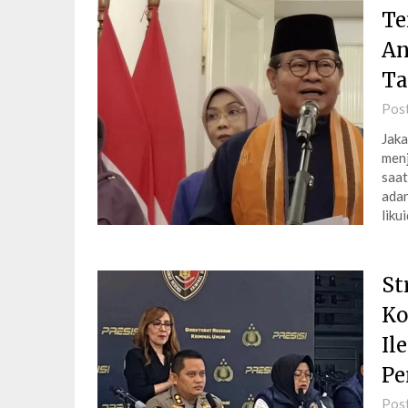
Te
An
Ta
Pos
Jaka
menj
saat
adan
liku
St
Ko
Il
Pe
Pos