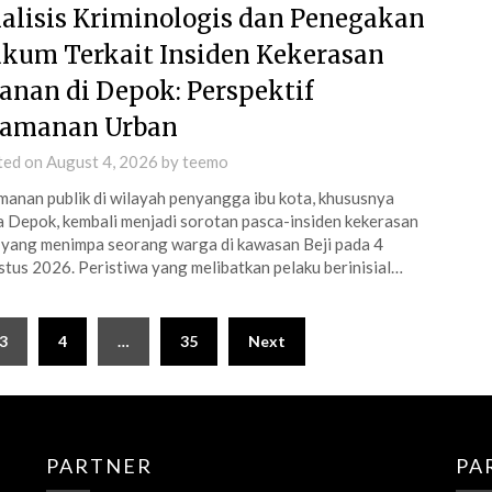
alisis Kriminologis dan Penegakan
kum Terkait Insiden Kekerasan
lanan di Depok: Perspektif
amanan Urban
ted on
August 4, 2026
by
teemo
anan publik di wilayah penyangga ibu kota, khususnya
 Depok, kembali menjadi sorotan pasca-insiden kekerasan
k yang menimpa seorang warga di kawasan Beji pada 4
tus 2026. Peristiwa yang melibatkan pelaku berinisial…
3
4
…
35
Next
PARTNER
PA