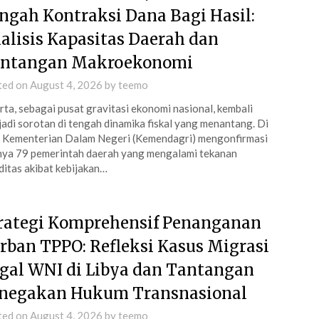
ngah Kontraksi Dana Bagi Hasil:
alisis Kapasitas Daerah dan
ntangan Makroekonomi
ted on
August 4, 2026
by
teemo
rta, sebagai pusat gravitasi ekonomi nasional, kembali
adi sorotan di tengah dinamika fiskal yang menantang. Di
 Kementerian Dalam Negeri (Kemendagri) mengonfirmasi
ya 79 pemerintah daerah yang mengalami tekanan
iditas akibat kebijakan…
rategi Komprehensif Penanganan
rban TPPO: Refleksi Kasus Migrasi
egal WNI di Libya dan Tantangan
negakan Hukum Transnasional
ted on
August 4, 2026
by
teemo