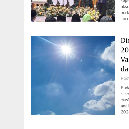
kep
akse
perk
soro
Di
20
Va
da
Pos
Bada
resm
musi
anal
202