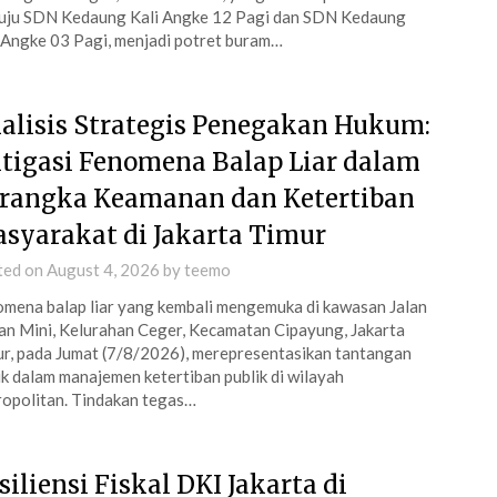
uju SDN Kedaung Kali Angke 12 Pagi dan SDN Kedaung
 Angke 03 Pagi, menjadi potret buram…
alisis Strategis Penegakan Hukum:
tigasi Fenomena Balap Liar dalam
rangka Keamanan dan Ketertiban
syarakat di Jakarta Timur
ted on
August 4, 2026
by
teemo
mena balap liar yang kembali mengemuka di kawasan Jalan
n Mini, Kelurahan Ceger, Kecamatan Cipayung, Jakarta
r, pada Jumat (7/8/2026), merepresentasikan tantangan
ik dalam manajemen ketertiban publik di wilayah
opolitan. Tindakan tegas…
siliensi Fiskal DKI Jakarta di