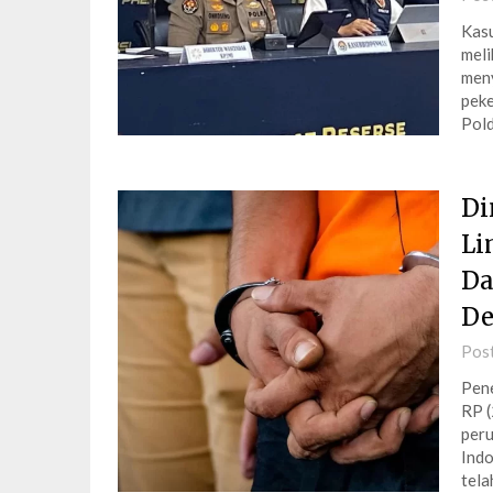
Kasu
meli
meny
peke
Pol
Di
Li
Da
De
Pos
Pene
RP (
peru
Indo
tel