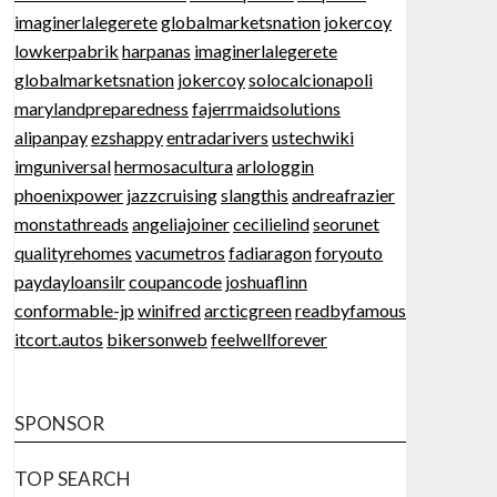
imaginerlalegerete
globalmarketsnation
jokercoy
lowkerpabrik
harpanas
imaginerlalegerete
globalmarketsnation
jokercoy
solocalcionapoli
marylandpreparedness
fajerrmaidsolutions
alipanpay
ezshappy
entradarivers
ustechwiki
imguniversal
hermosacultura
arlologgin
phoenixpower
jazzcruising
slangthis
andreafrazier
monstathreads
angeliajoiner
cecilielind
seorunet
qualityrehomes
vacumetros
fadiaragon
foryouto
paydayloansilr
coupancode
joshuaflinn
conformable-jp
winifred
arcticgreen
readbyfamous
itcort.autos
bikersonweb
feelwellforever
SPONSOR
TOP SEARCH