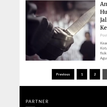
An
Hu
Ja
Ke
Pos
Keam
Kota
fisi
Agus
Posts
Previous
1
2
pagination
PARTNER