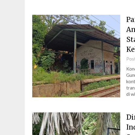
Pa
An
St
Ke
Pos
Kond
Gunu
kont
tran
di w
Di
In