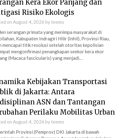
rangan Kera Ekor Panjang dan
tigasi Risiko Ekologis
ted on
August 4, 2026
by
teemo
den serangan primata yang menimpa masyarakat di
ilahan, Kabupaten Indragiri Hilir (Inhil), Provinsi Riau,
h mencapai titik resolusi setelah otoritas kepolisian
mpat mengonfirmasi penangkapan seekor kera ekor
ang (Macaca fascicularis) yang menjadi…
namika Kebijakan Transportasi
blik di Jakarta: Antara
disiplinan ASN dan Tantangan
rubahan Perilaku Mobilitas Urban
ted on
August 4, 2026
by
teemo
rintah Provinsi (Pemprov) DKI Jakarta di bawah