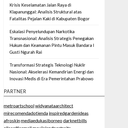
Krisis Keselamatan Jalan Raya di
Klapanunggal: Analisis Struktural atas
Fatalitas Pejalan Kaki di Kabupaten Bogor
Eskalasi Penyelundupan Narkotika
Transnasional: Analisis Strategis Penegakan
Hukum dan Keamanan Pintu Masuk Bandara I
Gusti Ngurah Rai
Transformasi Strategis Teknologi Nuklir
Nasional: Akselerasi Kemandirian Energi dan
Inovasi Medis di Era Pemerintahan Prabowo
PARTNER
metroartschool
widyanataarchitect
mirecomendadotienda
inspiredgardenideas
afroskin
mediaedukasiborneo
darknetbills
ellacoffeemall
mauiislandportraits