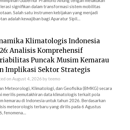
emimpinan Gubernur Pramono Anung tengah melakukan
lerasi signifikan dalam transformasi sistem mobilitas
otaan. Salah satu instrumen kebijakan yang menjadi
tan adalah kewajiban bagi Aparatur Sipil…
namika Klimatologis Indonesia
26: Analisis Komprehensif
riabilitas Puncak Musim Kemarau
n Implikasi Sektor Strategis
ted on
August 4, 2026
by
teemo
n Meteorologi, Klimatologi, dan Geofisika (BMKG) secara
i merilis pemutakhiran data klimatologis terkait pola
m kemarau di Indonesia untuk tahun 2026. Berdasarkan
isis meteorologis terbaru yang dirilis pada 6 Agustus
6, fenomena…