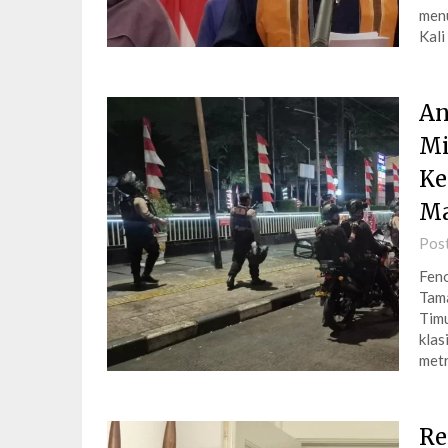
men
Kali
An
Mi
Ke
Ma
Pos
Feno
Tama
Timu
klas
metr
Re