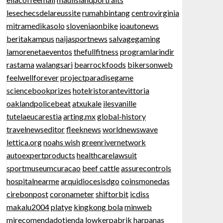
lesechecsdelareussite
rumahbintang
centrovirginia
mitramedikasolo
sloveniaonbike
ioautonews
beritakampus
naijasportnews
salvagegaming
lamorenetaeventos
thefullfitness
programlarindir
rastama
walangsari
bearrockfoods
bikersonweb
feelwellforever
projectparadisegame
sciencebookprizes
hotelristorantevittoria
oaklandpolicebeat
atxukale
ilesvanille
tutelaeucarestia
arting.mx
global-history
travelnewseditor
fleeknews
worldnewswave
lettica.org
noahs wish
greenrivernetwork
autoexpertproducts
healthcarelawsuit
sportmuseumcuracao
beef cattle
assurecontrols
hospitalnearme
arquidiocesisdgo
coinsmonedas
cirebonpost
coronameter
shiftorbit
icdiss
makalu2004
platye
kingkong bola
minweb
mirecomendadotienda
lowkerpabrik
harpanas