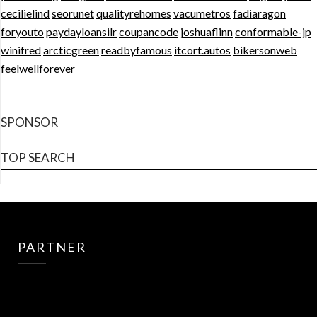
cecilielind
seorunet
qualityrehomes
vacumetros
fadiaragon
foryouto
paydayloansilr
coupancode
joshuaflinn
conformable-jp
winifred
arcticgreen
readbyfamous
itcort.autos
bikersonweb
feelwellforever
SPONSOR
TOP SEARCH
PARTNER