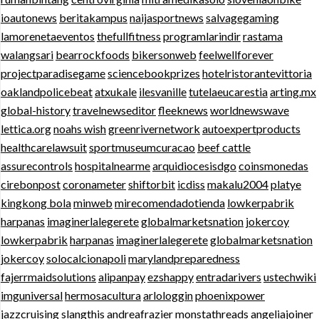
ioautonews
beritakampus
naijasportnews
salvagegaming
lamorenetaeventos
thefullfitness
programlarindir
rastama
walangsari
bearrockfoods
bikersonweb
feelwellforever
projectparadisegame
sciencebookprizes
hotelristorantevittoria
oaklandpolicebeat
atxukale
ilesvanille
tutelaeucarestia
arting.mx
global-history
travelnewseditor
fleeknews
worldnewswave
lettica.org
noahs wish
greenrivernetwork
autoexpertproducts
healthcarelawsuit
sportmuseumcuracao
beef cattle
assurecontrols
hospitalnearme
arquidiocesisdgo
coinsmonedas
cirebonpost
coronameter
shiftorbit
icdiss
makalu2004
platye
kingkong bola
minweb
mirecomendadotienda
lowkerpabrik
harpanas
imaginerlalegerete
globalmarketsnation
jokercoy
lowkerpabrik
harpanas
imaginerlalegerete
globalmarketsnation
jokercoy
solocalcionapoli
marylandpreparedness
fajerrmaidsolutions
alipanpay
ezshappy
entradarivers
ustechwiki
imguniversal
hermosacultura
arlologgin
phoenixpower
jazzcruising
slangthis
andreafrazier
monstathreads
angeliajoiner