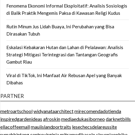
Fenomena Ekonomi Informal Eksploitatif: Analisis Sosiologis
di Balik Praktik Mengemis Paksa di Kawasan Religi Kudus
Rutin Minum Jus Lidah Buaya, Ini Perubahan yang Bisa
Dirasakan Tubuh
Eskalasi Kebakaran Hutan dan Lahan di Pelalawan: Analisis
Strategi Mitigasi Terintegrasi dan Tantangan Geografis
Gambut Riau
Viral di TikTok, Ini Manfaat Air Rebusan Apel yang Banyak
Dibahas
PARTNER
metroartschool
widyanataarchitect
mirecomendadotienda
inspiredgardenideas
afroskin
mediaedukasiborneo
darknetbills
ellacoffeemall
mauiislandportraits
lesechecsdelareussite
rumahbintang
centrovirginia
mitramedikasolo
sloveniaonbike