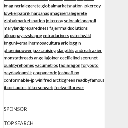
imaginerlalegerete
globalmarketsnation
jokercoy
lowkerpabrik
harpanas
imaginerlalegerete
globalmarketsnation
jokercoy
solocalcionapoli
marylandpreparedness
fajerrmaidsolutions
alipanpay
ezshappy
entradarivers
ustechwiki
imguniversal
hermosacultura
arlologgin
phoenixpower
jazzcruising
slangthis
andreafrazier
monstathreads
angeliajoiner
cecilielind
seorunet
qualityrehomes
vacumetros
fadiaragon
foryouto
paydayloansilr
coupancode
joshuaflinn
conformable-jp
winifred
arcticgreen
readbyfamous
itcort.autos
bikersonweb
feelwellforever
SPONSOR
TOP SEARCH