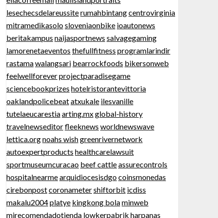
lesechecsdelareussite
rumahbintang
centrovirginia
mitramedikasolo
sloveniaonbike
ioautonews
beritakampus
naijasportnews
salvagegaming
lamorenetaeventos
thefullfitness
programlarindir
rastama
walangsari
bearrockfoods
bikersonweb
feelwellforever
projectparadisegame
sciencebookprizes
hotelristorantevittoria
oaklandpolicebeat
atxukale
ilesvanille
tutelaeucarestia
arting.mx
global-history
travelnewseditor
fleeknews
worldnewswave
lettica.org
noahs wish
greenrivernetwork
autoexpertproducts
healthcarelawsuit
sportmuseumcuracao
beef cattle
assurecontrols
hospitalnearme
arquidiocesisdgo
coinsmonedas
cirebonpost
coronameter
shiftorbit
icdiss
makalu2004
platye
kingkong bola
minweb
mirecomendadotienda
lowkerpabrik
harpanas