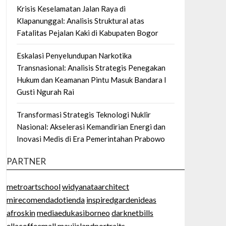
Krisis Keselamatan Jalan Raya di
Klapanunggal: Analisis Struktural atas
Fatalitas Pejalan Kaki di Kabupaten Bogor
Eskalasi Penyelundupan Narkotika
Transnasional: Analisis Strategis Penegakan
Hukum dan Keamanan Pintu Masuk Bandara I
Gusti Ngurah Rai
Transformasi Strategis Teknologi Nuklir
Nasional: Akselerasi Kemandirian Energi dan
Inovasi Medis di Era Pemerintahan Prabowo
PARTNER
metroartschool
widyanataarchitect
mirecomendadotienda
inspiredgardenideas
afroskin
mediaedukasiborneo
darknetbills
ellacoffeemall
mauiislandportraits