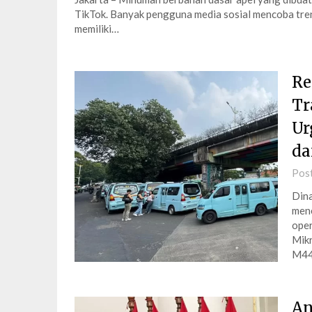
TikTok. Banyak pengguna media sosial mencoba tren 
memiliki…
Re
Tr
Ur
da
Pos
Dina
mene
oper
Mikr
M44
An