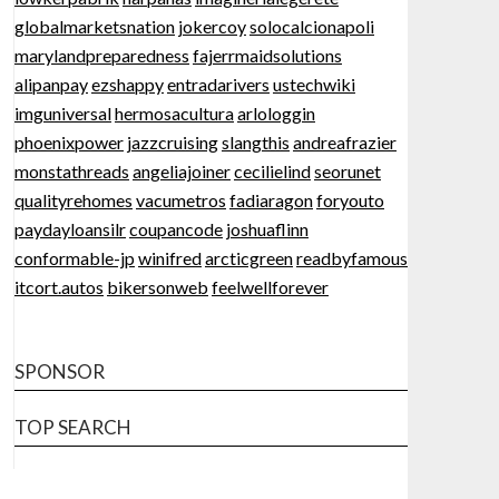
globalmarketsnation
jokercoy
solocalcionapoli
marylandpreparedness
fajerrmaidsolutions
alipanpay
ezshappy
entradarivers
ustechwiki
imguniversal
hermosacultura
arlologgin
phoenixpower
jazzcruising
slangthis
andreafrazier
monstathreads
angeliajoiner
cecilielind
seorunet
qualityrehomes
vacumetros
fadiaragon
foryouto
paydayloansilr
coupancode
joshuaflinn
conformable-jp
winifred
arcticgreen
readbyfamous
itcort.autos
bikersonweb
feelwellforever
SPONSOR
TOP SEARCH