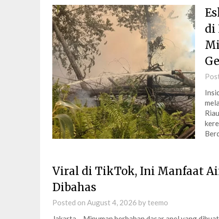
Es
di
Mi
Ge
Pos
Insi
mela
Riau
kere
Berd
Viral di TikTok, Ini Manfaat 
Dibahas
Posted on
August 4, 2026
by
teemo
Jakarta – Minuman berbahan dasar apel yang dibuat