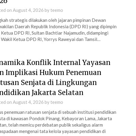
26
ted on
August 4, 2026
by
teemo
kah strategis dilakukan oleh jajaran pimpinan Dewan
akilan Daerah Republik Indonesia (DPD RI) yang dipimpin
 Ketua DPD RI, Sultan Bachtiar Najamudin, didampingi
 Wakil Ketua DPD RI, Yorrys Raweyai dan Tamsil…
namika Konflik Internal Yayasan
n Implikasi Hukum Penemuan
tusan Senjata di Lingkungan
ndidikan Jakarta Selatan
ted on
August 4, 2026
by
teemo
s penemuan ratusan senjata di sebuah institusi pendidikan
ta di kawasan Pondok Pinang, Kebayoran Lama, Jakarta
tan, telah memicu perdebatan publik sekaligus alarm
spadaan mengenai tata kelola yayasan pendidikan di