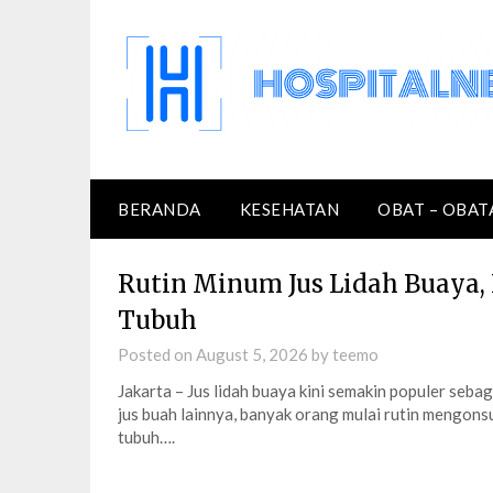
Skip
to
content
BERANDA
KESEHATAN
OBAT – OBAT
Rutin Minum Jus Lidah Buaya, 
Tubuh
Posted on
August 5, 2026
by
teemo
Jakarta – Jus lidah buaya kini semakin populer seba
jus buah lainnya, banyak orang mulai rutin mengons
tubuh….