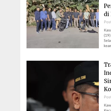
Pe
di
Pos
Kasu
(19)
Sela
keam
Tr
In
Si
Ko
Pos
Kawa
Kec