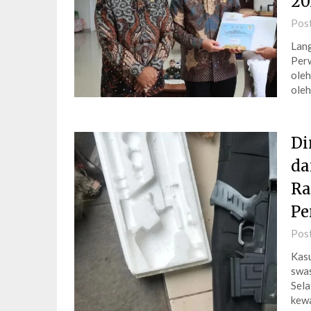
20
Pos
Lang
Perw
oleh
oleh
Di
da
Ra
Pe
Pos
Kasu
swas
Sela
kewa