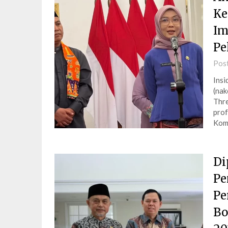
Ke
Im
Pe
Pos
Insi
(nak
Thre
prof
Kome
Di
Pe
Pe
Bo