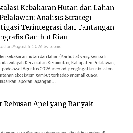
kalasi Kebakaran Hutan dan Lahan
 Pelalawan: Analisis Strategi
tigasi Terintegrasi dan Tantangan
ografis Gambut Riau
ted on
August 5, 2026
by
teemo
den kebakaran hutan dan lahan (Karhutla) yang kembali
nda wilayah Kecamatan Kerumutan, Kabupaten Pelalawan,
, pada awal Agustus 2026, menjadi pengingat krusial akan
ntanan ekosistem gambut terhadap anomali cuaca.
asarkan laporan lapangan,…
Air Rebusan Apel yang Banyak
 dengan cara direbus sedang ramai diperbincangkan di