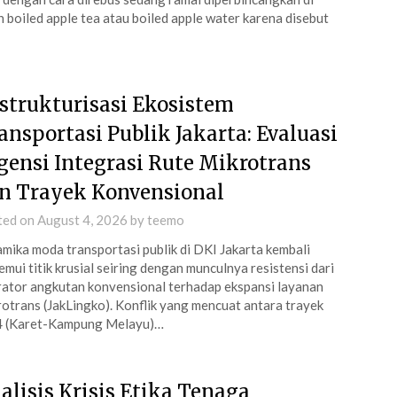
boiled apple tea atau boiled apple water karena disebut
strukturisasi Ekosistem
ansportasi Publik Jakarta: Evaluasi
gensi Integrasi Rute Mikrotrans
n Trayek Konvensional
ted on
August 4, 2026
by
teemo
mika moda transportasi publik di DKI Jakarta kembali
mui titik krusial seiring dengan munculnya resistensi dari
ator angkutan konvensional terhadap ekspansi layanan
otrans (JakLingko). Konflik yang mencuat antara trayek
 (Karet-Kampung Melayu)…
alisis Krisis Etika Tenaga