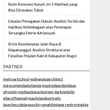
Rutin Konsumsi Kunyit, Ini 5 Manfaat yang
Bisa Dirasakan Tubuh
Eskalasi Penegakan Hukum: Analisis Yuridis dan
Implikasi Kelembagaan atas Penetapan
Tersangka Febrie Adriansyah
Krisis Keselamatan Jalan Raya di
Klapanunggal: Analisis Struktural atas
Fatalitas Pejalan Kaki di Kabupaten Bogor
PARTNER
metroartschool
widyanataarchitect
mirecomendadotienda
inspiredgardenideas
afroskin
mediaedukasiborneo
darknetbills
ellacoffeemall
mauiislandportraits
lesechecsdelareussite
rumahbintang
centrovirginia