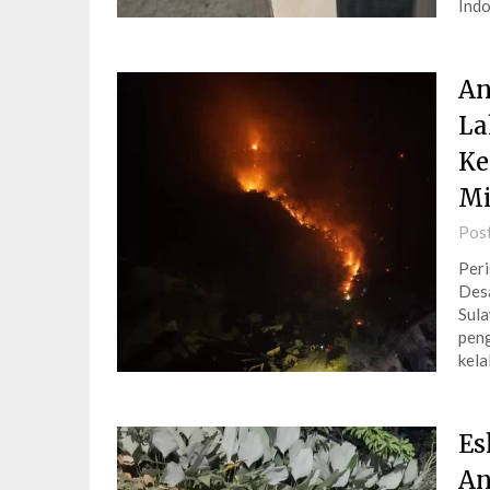
Ind
An
La
Ke
Mi
Pos
Peri
Desa
Sula
peng
kela
Es
An