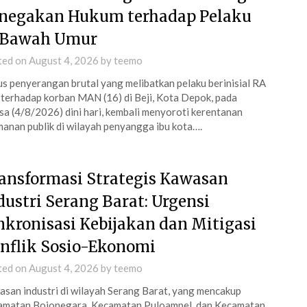
negakan Hukum terhadap Pelaku
 Bawah Umur
ted on
August 4, 2026
by
teemo
s penyerangan brutal yang melibatkan pelaku berinisial RA
 terhadap korban MAN (16) di Beji, Kota Depok, pada
sa (4/8/2026) dini hari, kembali menyoroti kerentanan
anan publik di wilayah penyangga ibu kota….
ansformasi Strategis Kawasan
dustri Serang Barat: Urgensi
nkronisasi Kebijakan dan Mitigasi
nflik Sosio-Ekonomi
ted on
August 4, 2026
by
teemo
san industri di wilayah Serang Barat, yang mencakup
amatan Bojonegara, Kecamatan Puloampel, dan Kecamatan