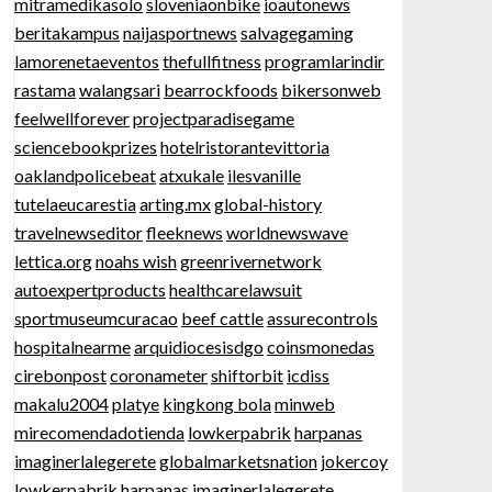
mitramedikasolo
sloveniaonbike
ioautonews
beritakampus
naijasportnews
salvagegaming
lamorenetaeventos
thefullfitness
programlarindir
rastama
walangsari
bearrockfoods
bikersonweb
feelwellforever
projectparadisegame
sciencebookprizes
hotelristorantevittoria
oaklandpolicebeat
atxukale
ilesvanille
tutelaeucarestia
arting.mx
global-history
travelnewseditor
fleeknews
worldnewswave
lettica.org
noahs wish
greenrivernetwork
autoexpertproducts
healthcarelawsuit
sportmuseumcuracao
beef cattle
assurecontrols
hospitalnearme
arquidiocesisdgo
coinsmonedas
cirebonpost
coronameter
shiftorbit
icdiss
makalu2004
platye
kingkong bola
minweb
mirecomendadotienda
lowkerpabrik
harpanas
imaginerlalegerete
globalmarketsnation
jokercoy
lowkerpabrik
harpanas
imaginerlalegerete