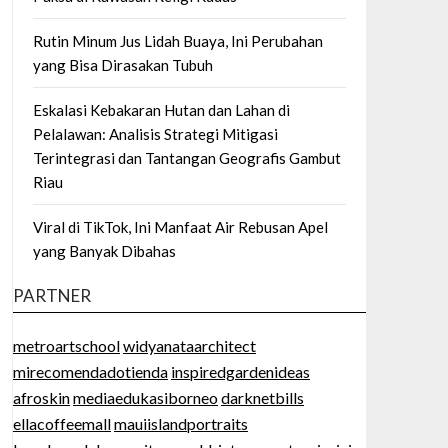
Rutin Minum Jus Lidah Buaya, Ini Perubahan
yang Bisa Dirasakan Tubuh
Eskalasi Kebakaran Hutan dan Lahan di
Pelalawan: Analisis Strategi Mitigasi
Terintegrasi dan Tantangan Geografis Gambut
Riau
Viral di TikTok, Ini Manfaat Air Rebusan Apel
yang Banyak Dibahas
PARTNER
metroartschool
widyanataarchitect
mirecomendadotienda
inspiredgardenideas
afroskin
mediaedukasiborneo
darknetbills
ellacoffeemall
mauiislandportraits