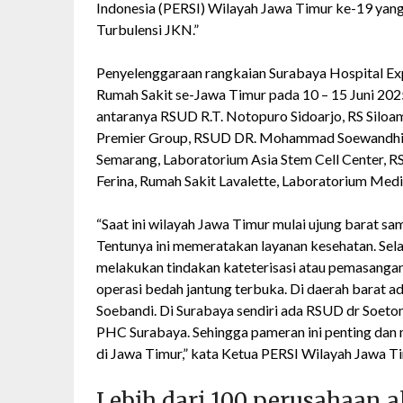
Indonesia (PERSI) Wilayah Jawa Timur ke-19 yang
Turbulensi JKN.”
Penyelenggaraan rangkaian Surabaya Hospital Ex
Rumah Sakit se-Jawa Timur pada 10 – 15 Juni 2025
antaranya RSUD R.T. Notopuro Sidoarjo, RS Siloa
Premier Group, RSUD DR. Mohammad Soewandhie 
Semarang, Laboratorium Asia Stem Cell Center, R
Ferina, Rumah Sakit Lavalette, Laboratorium Me
“Saat ini wilayah Jawa Timur mulai ujung barat sam
Tentunya ini memeratakan layanan kesehatan. Sel
melakukan tindakan kateterisasi atau pemasangan
operasi bedah jantung terbuka. Di daerah barat 
Soebandi. Di Surabaya sendiri ada RSUD dr Soet
PHC Surabaya. Sehingga pameran ini penting dan
di Jawa Timur,” kata Ketua PERSI Wilayah Jawa Ti
Lebih dari 100 perusahaan 