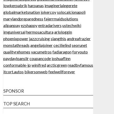
lowkerpabrik
harpanas
imaginerlalegerete
globalmarketsnation
jokercoy
solocalcionapoli
marylandpreparedness
fajerrmaidsolutions
alipanpay
ezshappy
entradarivers
ustechwiki
imguniversal
hermosacultura
arlologgin
phoenixpower
jazzcruising
slangthis
andreafrazier
monstathreads
angeliajoiner
cecilielind
seorunet
qualityrehomes
vacumetros
fadiaragon
foryouto
paydayloansilr
coupancode
joshuaflinn
conformable-jp
winifred
arcticgreen
readbyfamous
itcort.autos
bikersonweb
feelwellforever
SPONSOR
TOP SEARCH