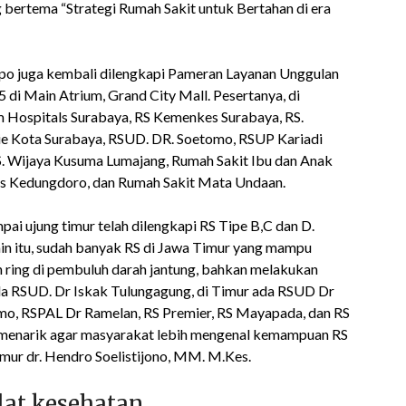
 bertema “Strategi Rumah Sakit untuk Bertahan di era
po juga kembali dilengkapi Pameran Layanan Unggulan
 di Main Atrium, Grand City Mall. Pesertanya, di
m Hospitals Surabaya, RS Kemenkes Surabaya, RS.
Kota Surabaya, RSUD. DR. Soetomo, RSUP Kariadi
S. Wijaya Kusuma Lumajang, Rumah Sakit Ibu dan Anak
dis Kedungdoro, dan Rumah Sakit Mata Undaan.
pai ujung timur telah dilengkapi RS Tipe B,C dan D.
ain itu, sudah banyak RS di Jawa Timur yang mampu
 ring di pembuluh darah jantung, bahkan melakukan
ada RSUD. Dr Iskak Tulungagung, di Timur ada RSUD Dr
omo, RSPAL Dr Ramelan, RS Premier, RS Mayapada, dan RS
 menarik agar masyarakat lebih mengenal kemampuan RS
mur dr. Hendro Soelistijono, MM. M.Kes.
alat kesehatan