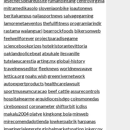
lesechecsdelareussite
rumahbintang
centrovirginia
mitramedikasolo
sloveniaonbike
ioautonews
beritakampus
naijasportnews
salvagegaming
lamorenetaeventos
thefullfitness
programlarindir
rastama
walangsari
bearrockfoods
bikersonweb
feelwellforever
projectparadisegame
sciencebookprizes
hotelristorantevittoria
oaklandpolicebeat
atxukale
ilesvanille
tutelaeucarestia
arting.mx
global-history
travelnewseditor
fleeknews
worldnewswave
lettica.org
noahs wish
greenrivernetwork
autoexpertproducts
healthcarelawsuit
sportmuseumcuracao
beef cattle
assurecontrols
hospitalnearme
arquidiocesisdgo
coinsmonedas
cirebonpost
coronameter
shiftorbit
icdiss
makalu2004
platye
kingkong bola
minweb
mirecomendadotienda
lowkerpabrik
harpanas
imaginerlalegerete
globalmarketsnation
jokercoy