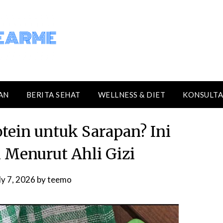
AN
BERITA SEHAT
WELLNESS & DIET
KONSULTA
otein untuk Sarapan? Ini
k Menurut Ahli Gizi
ly 7, 2026
by
teemo