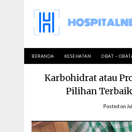
Skip
to
content
BERANDA
KESEHATAN
OBAT – OBAT
Karbohidrat atau Pr
Pilihan Terbai
Posted on
Ju