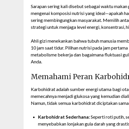
Sarapan sering kali disebut sebagai waktu makan 
mengenai komposisi nutrisi yang ideal—apakah ha
sering membingungkan masyarakat. Memilih antar
strategi untuk menjaga level energi, konsentrasi,
Ahli gizi menekankan bahwa tubuh manusia membu
10 jam saat tidur. Pilihan nutrisi pada jam perta
metabolisme bekerja dan bagaimana fluktuasi gul
Anda.
Memahami Peran Karbohidr
Karbohidrat adalah sumber energi utama bagi ota
memecahnya menjadi glukosa yang kemudian dialir
Namun, tidak semua karbohidrat diciptakan sama
Karbohidrat Sederhana:
Seperti roti putih, s
menyebabkan lonjakan gula darah yang drastis