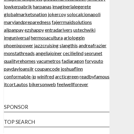
lowkerpabrik
harpanas
imaginerlalegerete
globalmarketsnation
jokercoy
solocalcionapoli
marylandpreparedness
fajerrmaidsolutions
alipanpay
ezshappy
entradarivers
ustechwiki
imguniversal
hermosacultura
arlologgin
phoenixpower
jazzcruising
slangthis
andreafrazier
monstathreads
angeliajoiner
cecilielind
seorunet
qualityrehomes
vacumetros
fadiaragon
foryouto
paydayloansilr
coupancode
joshuaflinn
conformable-jp
winifred
arcticgreen
readbyfamous
itcort.autos
bikersonweb
feelwellforever
SPONSOR
TOP SEARCH