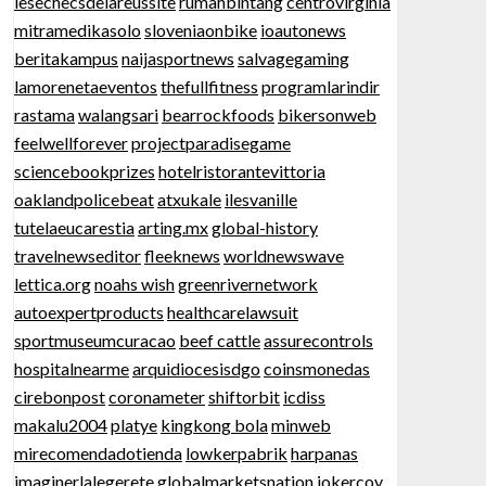
lesechecsdelareussite
rumahbintang
centrovirginia
mitramedikasolo
sloveniaonbike
ioautonews
beritakampus
naijasportnews
salvagegaming
lamorenetaeventos
thefullfitness
programlarindir
rastama
walangsari
bearrockfoods
bikersonweb
feelwellforever
projectparadisegame
sciencebookprizes
hotelristorantevittoria
oaklandpolicebeat
atxukale
ilesvanille
tutelaeucarestia
arting.mx
global-history
travelnewseditor
fleeknews
worldnewswave
lettica.org
noahs wish
greenrivernetwork
autoexpertproducts
healthcarelawsuit
sportmuseumcuracao
beef cattle
assurecontrols
hospitalnearme
arquidiocesisdgo
coinsmonedas
cirebonpost
coronameter
shiftorbit
icdiss
makalu2004
platye
kingkong bola
minweb
mirecomendadotienda
lowkerpabrik
harpanas
imaginerlalegerete
globalmarketsnation
jokercoy