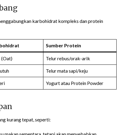
mbang
 menggabungkan karbohidrat kompleks dan protein
bohidrat
Sumber Protein
 (Oat)
Telur rebus/orak-arik
utuh
Telur mata sapi/keju
eri
Yogurt atau Protein Powder
pan
g kurang tepat, seperti:
su makan sementara, tetapi akan menyebabkan