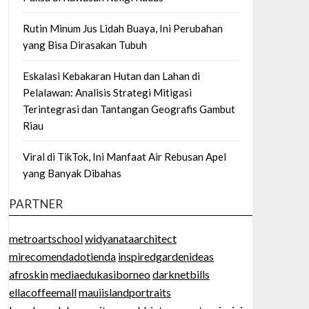
Rutin Minum Jus Lidah Buaya, Ini Perubahan
yang Bisa Dirasakan Tubuh
Eskalasi Kebakaran Hutan dan Lahan di
Pelalawan: Analisis Strategi Mitigasi
Terintegrasi dan Tantangan Geografis Gambut
Riau
Viral di TikTok, Ini Manfaat Air Rebusan Apel
yang Banyak Dibahas
PARTNER
metroartschool
widyanataarchitect
mirecomendadotienda
inspiredgardenideas
afroskin
mediaedukasiborneo
darknetbills
ellacoffeemall
mauiislandportraits