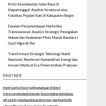
Krisis Keselamatan Jalan Raya di
Klapanunggal: Analisis Struktural atas
Fatalitas Pejalan Kaki di Kabupaten Bogor
Eskalasi Penyelundupan Narkotika
Transnasional: Analisis Strategis Penegakan
Hukum dan Keamanan Pintu Masuk Bandara I
Gusti Ngurah Rai
Transformasi Strategis Teknologi Nuklir
Nasional: Akselerasi Kemandirian Energi dan
Inovasi Medis di Era Pemerintahan Prabowo
PARTNER
metroartschool
widyanataarchitect
mirecomendadotienda
inspiredgardenideas
afroskin
mediaedukasiborneo
darknetbills
ellacoffeemall
mauiislandportraits