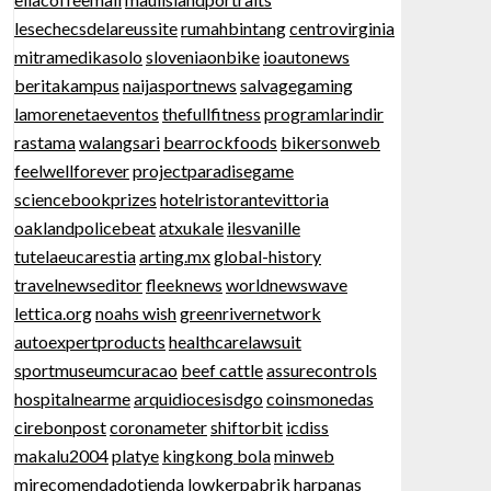
lesechecsdelareussite
rumahbintang
centrovirginia
mitramedikasolo
sloveniaonbike
ioautonews
beritakampus
naijasportnews
salvagegaming
lamorenetaeventos
thefullfitness
programlarindir
rastama
walangsari
bearrockfoods
bikersonweb
feelwellforever
projectparadisegame
sciencebookprizes
hotelristorantevittoria
oaklandpolicebeat
atxukale
ilesvanille
tutelaeucarestia
arting.mx
global-history
travelnewseditor
fleeknews
worldnewswave
lettica.org
noahs wish
greenrivernetwork
autoexpertproducts
healthcarelawsuit
sportmuseumcuracao
beef cattle
assurecontrols
hospitalnearme
arquidiocesisdgo
coinsmonedas
cirebonpost
coronameter
shiftorbit
icdiss
makalu2004
platye
kingkong bola
minweb
mirecomendadotienda
lowkerpabrik
harpanas