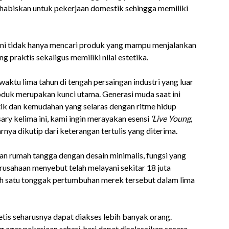
abiskan untuk pekerjaan domestik sehingga memiliki
ini tidak hanya mencari produk yang mampu menjalankan
g praktis sekaligus memiliki nilai estetika.
ktu lima tahun di tengah persaingan industri yang luar
oduk merupakan kunci utama. Generasi muda saat ini
etik dan kemudahan yang selaras dengan ritme hidup
ry kelima ini, kami ingin merayakan esensi
‘Live Young,
nya dikutip dari keterangan tertulis yang diterima.
n rumah tangga dengan desain minimalis, fungsi yang
rusahaan menyebut telah melayani sekitar 18 juta
lah satu tonggak pertumbuhan merek tersebut dalam lima
tis seharusnya dapat diakses lebih banyak orang.
g agar pekerjaan sehari-hari dapat diselesaikan secara