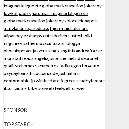
imaginerlalegerete
globalmarketsnation
jokercoy
lowkerpabrik
harpanas
imaginerlalegerete
globalmarketsnation
jokercoy
solocalcionapoli
marylandpreparedness
fajerrmaidsolutions
alipanpay
ezshappy
entradarivers
ustechwiki
imguniversal
hermosacultura
arlologgin
phoenixpower
jazzcruising
slangthis
andreafrazier
monstathreads
angeliajoiner
cecilielind
seorunet
qualityrehomes
vacumetros
fadiaragon
foryouto
paydayloansilr
coupancode
joshuaflinn
conformable-jp
winifred
arcticgreen
readbyfamous
itcort.autos
bikersonweb
feelwellforever
SPONSOR
TOP SEARCH