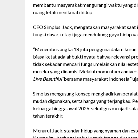
membantu masyarakat mengurangi waktu yang dih
ruang lebih menikmati hidup.
CEO Simplus, Jack, mengatakan masyarakat saat 
fungsi dasar, tetapi juga mendukung gaya hidup yan
“Menembus angka 18 juta pengguna dalam kurun wa
biasa ketat adalahbukti nyata bahwa relevansi pr
tidak sekadar mencari fungsi, melainkan nilai est
mereka yang dinamis. Melalui momentum anniversa
Live Beautiful’
bersama masyarakat Indonesia,” ujar
Simplus mengusung konsep menghadirkan peralata
mudah digunakan, serta harga yang terjangkau. Pe
keluarga hingga awal 2026, sekaligus menjadi sa
tahun terakhir.
Menurut Jack, standar hidup yang nyaman dan este
Karena itu, berbagai solusi rumah tangga dirancan