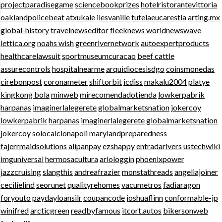
projectparadisegame
sciencebookprizes
hotelristorantevittoria
oaklandpolicebeat
atxukale
ilesvanille
tutelaeucarestia
arting.mx
global-history
travelnewseditor
fleeknews
worldnewswave
lettica.org
noahs wish
greenrivernetwork
autoexpertproducts
healthcarelawsuit
sportmuseumcuracao
beef cattle
assurecontrols
hospitalnearme
arquidiocesisdgo
coinsmonedas
cirebonpost
coronameter
shiftorbit
icdiss
makalu2004
platye
kingkong bola
minweb
mirecomendadotienda
lowkerpabrik
harpanas
imaginerlalegerete
globalmarketsnation
jokercoy
lowkerpabrik
harpanas
imaginerlalegerete
globalmarketsnation
jokercoy
solocalcionapoli
marylandpreparedness
fajerrmaidsolutions
alipanpay
ezshappy
entradarivers
ustechwiki
imguniversal
hermosacultura
arlologgin
phoenixpower
jazzcruising
slangthis
andreafrazier
monstathreads
angeliajoiner
cecilielind
seorunet
qualityrehomes
vacumetros
fadiaragon
foryouto
paydayloansilr
coupancode
joshuaflinn
conformable-jp
winifred
arcticgreen
readbyfamous
itcort.autos
bikersonweb