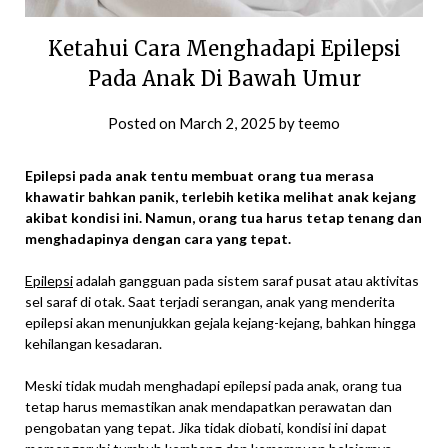
Ketahui Cara Menghadapi Epilepsi
Pada Anak Di Bawah Umur
Posted on
March 2, 2025
by
teemo
Epilepsi pada anak tentu membuat
orang tua
merasa
khawatir bahkan panik, t
erlebih
ketika
melihat anak kejang
akibat
kondisi ini
. Namun,
orang tua
harus tetap tenang dan
menghadapinya dengan cara yang tepat.
Epilepsi
adalah gangguan pada sistem saraf pusat atau aktivitas
sel saraf di otak. Saat terjadi serangan, anak yang menderita
epilepsi akan menunjukkan gejala kejang-kejang, bahkan hingga
kehilangan kesadaran.
Meski tidak mudah menghadapi epilepsi pada anak, orang tua
tetap harus memastikan anak mendapatkan perawatan dan
pengobatan yang tepat. Jika tidak diobati, kondisi ini dapat