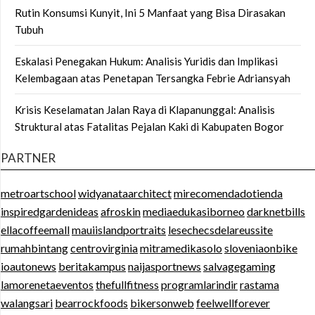
Rutin Konsumsi Kunyit, Ini 5 Manfaat yang Bisa Dirasakan
Tubuh
Eskalasi Penegakan Hukum: Analisis Yuridis dan Implikasi
Kelembagaan atas Penetapan Tersangka Febrie Adriansyah
Krisis Keselamatan Jalan Raya di Klapanunggal: Analisis
Struktural atas Fatalitas Pejalan Kaki di Kabupaten Bogor
PARTNER
metroartschool
widyanataarchitect
mirecomendadotienda
inspiredgardenideas
afroskin
mediaedukasiborneo
darknetbills
ellacoffeemall
mauiislandportraits
lesechecsdelareussite
rumahbintang
centrovirginia
mitramedikasolo
sloveniaonbike
ioautonews
beritakampus
naijasportnews
salvagegaming
lamorenetaeventos
thefullfitness
programlarindir
rastama
walangsari
bearrockfoods
bikersonweb
feelwellforever