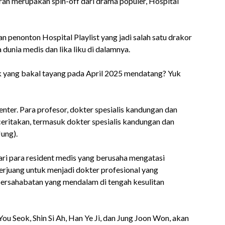
aran merupakan spin-off dari drama populer, Hospital
 penonton Hospital Playlist yang jadi salah satu drakor
dunia medis dan lika liku di dalamnya.
ok yang bakal tayang pada April 2025 mendatang? Yuk
nter. Para profesor, dokter spesialis kandungan dan
ceritakan, termasuk dokter spesialis kandungan dan
ung).
ari para resident medis yang berusaha mengatasi
rjuang untuk menjadi dokter profesional yang
persahabatan yang mendalam di tengah kesulitan
ou Seok, Shin Si Ah, Han Ye Ji, dan Jung Joon Won, akan