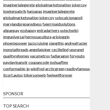
imaginerlalegerete
globalmarketsnation
jokercoy
lowkerpabrik
harpanas
imaginerlalegerete
globalmarketsnation
jokercoy
solocalcionapoli
marylandpreparedness
fajerrmaidsolutions
alipanpay
ezshappy
entradarivers
ustechwiki
imguniversal
hermosacultura
arlologgin
phoenixpower
jazzcruising
slangthis
andreafrazier
monstathreads
angeliajoiner
cecilielind
seorunet
qualityrehomes
vacumetros
fadiaragon
foryouto
paydayloansilr
coupancode
joshuaflinn
conformable-jp
winifred
arcticgreen
readbyfamous
itcort.autos
bikersonweb
feelwellforever
SPONSOR
TOP SEARCH