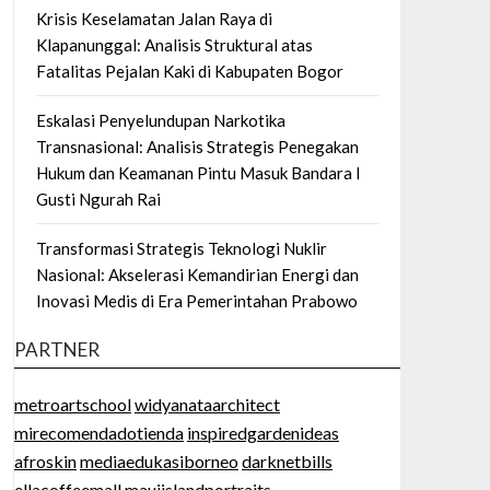
Krisis Keselamatan Jalan Raya di
Klapanunggal: Analisis Struktural atas
Fatalitas Pejalan Kaki di Kabupaten Bogor
Eskalasi Penyelundupan Narkotika
Transnasional: Analisis Strategis Penegakan
Hukum dan Keamanan Pintu Masuk Bandara I
Gusti Ngurah Rai
Transformasi Strategis Teknologi Nuklir
Nasional: Akselerasi Kemandirian Energi dan
Inovasi Medis di Era Pemerintahan Prabowo
PARTNER
metroartschool
widyanataarchitect
mirecomendadotienda
inspiredgardenideas
afroskin
mediaedukasiborneo
darknetbills
ellacoffeemall
mauiislandportraits