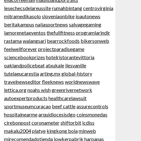
lesechecsdelareussite
rumahbintang
centrovirginia
mitramedikasolo
sloveniaonbike
ioautonews
beritakampus
naijasportnews
salvagegaming
lamorenetaeventos
thefullfitness
programlarindir
rastama
walangsari
bearrockfoods
bikersonweb
feelwellforever
projectparadisegame
sciencebookprizes
hotelristorantevittoria
oaklandpolicebeat
atxukale
ilesvanille
tutelaeucarestia
arting.mx
global-history
travelnewseditor
fleeknews
worldnewswave
lettica.org
noahs wish
greenrivernetwork
autoexpertproducts
healthcarelawsuit
sportmuseumcuracao
beef cattle
assurecontrols
hospitalnearme
arquidiocesisdgo
coinsmonedas
cirebonpost
coronameter
shiftorbit
icdiss
makalu2004
platye
kingkong bola
minweb
mirecomendadotienda
lowkerpabrik
harpanas