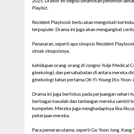
2025. Drakor ini begitu dinantikan penonton lant
Playlist.
Resident Playbook tentu akan mengobati kerinduan
terpopuler. Drama ini juga akan mengangkat cerita 
Penasaran, seperti apa sinopsis Resident Playbo
simak sinopsisnya.
kehidupan orang-orang di Jongno Yulje Medical Ce
ginekologi, dan persahabatan di antara mereka di
ginekologi tahun pertama Oh Yi-Young (Ko Yoon-J
Drama ini juga berfokus pada perjuangan sehari-h
berbagai masalah dan tantangan mereka sambil be
kompeten. Mereka juga menghadapinya lika liku 
pekerjaan mereka.
Para pemeran utama, seperti Go Yoon Jung, Kang Y