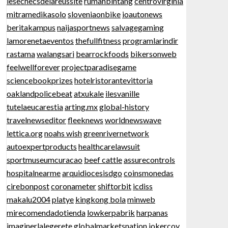
lesechecsdelareussite
rumahbintang
centrovirginia
mitramedikasolo
sloveniaonbike
ioautonews
beritakampus
naijasportnews
salvagegaming
lamorenetaeventos
thefullfitness
programlarindir
rastama
walangsari
bearrockfoods
bikersonweb
feelwellforever
projectparadisegame
sciencebookprizes
hotelristorantevittoria
oaklandpolicebeat
atxukale
ilesvanille
tutelaeucarestia
arting.mx
global-history
travelnewseditor
fleeknews
worldnewswave
lettica.org
noahs wish
greenrivernetwork
autoexpertproducts
healthcarelawsuit
sportmuseumcuracao
beef cattle
assurecontrols
hospitalnearme
arquidiocesisdgo
coinsmonedas
cirebonpost
coronameter
shiftorbit
icdiss
makalu2004
platye
kingkong bola
minweb
mirecomendadotienda
lowkerpabrik
harpanas
imaginerlalegerete
globalmarketsnation
jokercoy