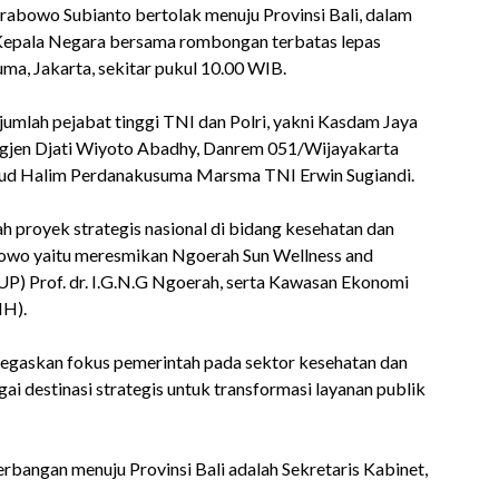
abowo Subianto bertolak menuju Provinsi Bali, dalam
 Kepala Negara bersama rombongan terbatas lepas
a, Jakarta, sekitar pukul 10.00 WIB.
umlah pejabat tinggi TNI dan Polri, yakni Kasdam Jaya
gjen Djati Wiyoto Abadhy, Danrem 051/Wijayakarta
nud Halim Perdanakusuma Marsma TNI Erwin Sugiandi.
 proyek strategis nasional di bidang kesehatan dan
owo yaitu meresmikan Ngoerah Sun Wellness and
P) Prof. dr. I.G.N.G Ngoerah, serta Kawasan Ekonomi
IH).
negaskan fokus pemerintah pada sektor kesehatan dan
ai destinasi strategis untuk transformasi layanan publik
angan menuju Provinsi Bali adalah Sekretaris Kabinet,