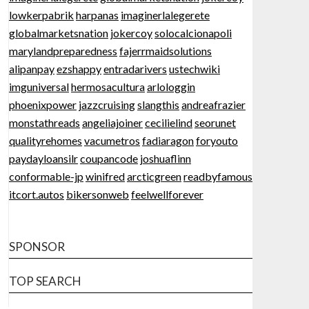
lowkerpabrik
harpanas
imaginerlalegerete
globalmarketsnation
jokercoy
solocalcionapoli
marylandpreparedness
fajerrmaidsolutions
alipanpay
ezshappy
entradarivers
ustechwiki
imguniversal
hermosacultura
arlologgin
phoenixpower
jazzcruising
slangthis
andreafrazier
monstathreads
angeliajoiner
cecilielind
seorunet
qualityrehomes
vacumetros
fadiaragon
foryouto
paydayloansilr
coupancode
joshuaflinn
conformable-jp
winifred
arcticgreen
readbyfamous
itcort.autos
bikersonweb
feelwellforever
SPONSOR
TOP SEARCH