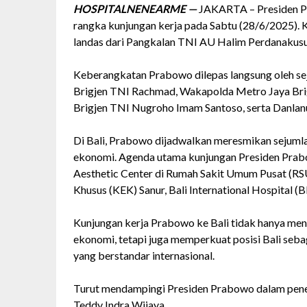
HOSPITALNENEARME —
JAKARTA – Presiden Pr
rangka kunjungan kerja pada Sabtu (28/6/2025).
landas dari Pangkalan TNI AU Halim Perdanakusum
Keberangkatan Prabowo dilepas langsung oleh sej
Brigjen TNI Rachmad, Wakapolda Metro Jaya Bri
Brigjen TNI Nugroho Imam Santoso, serta Danla
Di Bali, Prabowo dijadwalkan meresmikan sejumlah
ekonomi. Agenda utama kunjungan Presiden Prab
Aesthetic Center di Rumah Sakit Umum Pusat (RSU
Khusus (KEK) Sanur, Bali International Hospital (B
Kunjungan kerja Prabowo ke Bali tidak hanya me
ekonomi, tetapi juga memperkuat posisi Bali sebag
yang berstandar internasional.
Turut mendampingi Presiden Prabowo dalam penerb
Teddy Indra Wijaya.