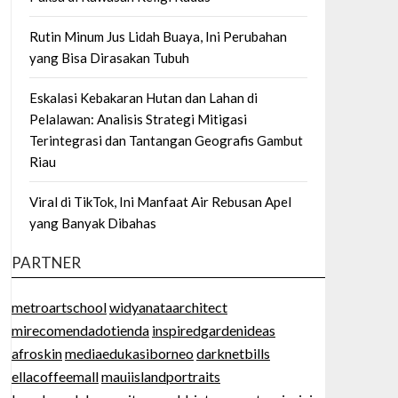
Rutin Minum Jus Lidah Buaya, Ini Perubahan
yang Bisa Dirasakan Tubuh
Eskalasi Kebakaran Hutan dan Lahan di
Pelalawan: Analisis Strategi Mitigasi
Terintegrasi dan Tantangan Geografis Gambut
Riau
Viral di TikTok, Ini Manfaat Air Rebusan Apel
yang Banyak Dibahas
PARTNER
metroartschool
widyanataarchitect
mirecomendadotienda
inspiredgardenideas
afroskin
mediaedukasiborneo
darknetbills
ellacoffeemall
mauiislandportraits