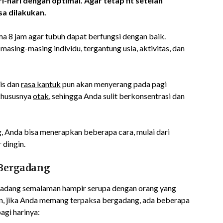
ri-hari dengan optimal.
A
gar tetap fit setelah
isa
di
lakukan.
a 8 jam agar tubuh dapat berfungsi dengan baik.
sing-masing individu, tergantung usia, aktivitas, dan
is dan
rasa kantuk
pun akan menyerang pada pagi
 khususnya
otak
, sehingga Anda sulit berkonsentrasi dan
, Anda bisa menerapkan beberapa cara, mulai dari
 dingin.
 Bergadang
rgadang semalaman hampir serupa dengan orang yang
, jika Anda memang terpaksa bergadang, ada beberapa
agi harinya: