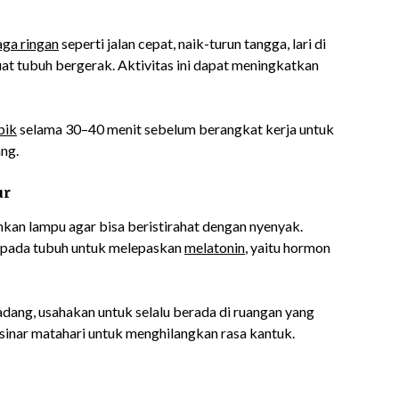
aga ringan
seperti jalan cepat, naik-turun tangga, lari di
at tubuh bergerak. Aktivitas ini dapat meningkatkan
bik
selama 30–40 menit sebelum berangkat kerja untuk
ng.
ur
kan lampu agar bisa beristirahat dengan nyenyak.
t pada tubuh untuk melepaskan
melatonin
, yaitu hormon
adang, usahakan untuk selalu berada di ruangan yang
 sinar matahari untuk menghilangkan rasa kantuk.