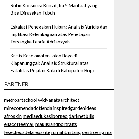
Rutin Konsumsi Kunyit, Ini 5 Manfaat yang
Bisa Dirasakan Tubuh
Eskalasi Penegakan Hukum: Analisis Yuridis dan
Implikasi Kelembagaan atas Penetapan
Tersangka Febrie Adriansyah
Krisis Keselamatan Jalan Raya di
Klapanunggal: Analisis Struktural atas
Fatalitas Pejalan Kaki di Kabupaten Bogor
PARTNER
metroartschool
widyanataarchitect
mirecomendadotienda
inspiredgardenideas
afroskin
mediaedukasiborneo
darknetbills
ellacoffeemall
mauiislandportraits
lesechecsdelareussite
rumahbintang
centrovirginia