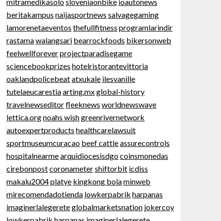
mitramedikasolo
sloveniaonbike
ioautonews
beritakampus
naijasportnews
salvagegaming
lamorenetaeventos
thefullfitness
programlarindir
rastama
walangsari
bearrockfoods
bikersonweb
feelwellforever
projectparadisegame
sciencebookprizes
hotelristorantevittoria
oaklandpolicebeat
atxukale
ilesvanille
tutelaeucarestia
arting.mx
global-history
travelnewseditor
fleeknews
worldnewswave
lettica.org
noahs wish
greenrivernetwork
autoexpertproducts
healthcarelawsuit
sportmuseumcuracao
beef cattle
assurecontrols
hospitalnearme
arquidiocesisdgo
coinsmonedas
cirebonpost
coronameter
shiftorbit
icdiss
makalu2004
platye
kingkong bola
minweb
mirecomendadotienda
lowkerpabrik
harpanas
imaginerlalegerete
globalmarketsnation
jokercoy
lowkerpabrik
harpanas
imaginerlalegerete