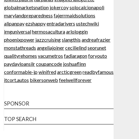
globalmarketsnation
jokercoy
solocalcionapoli
marylandpreparedness
fajerrmaidsolutions
alipanpay
ezshappy
entradarivers
ustechwiki
imguniversal
hermosacultura
arlologgin
phoenixpower
jazzcruising
slangthis
andreafrazier
monstathreads
angeliajoiner
cecilielind
seorunet
qualityrehomes
vacumetros
fadiaragon
foryouto
paydayloansilr
coupancode
joshuaflinn
conformable-jp
winifred
arcticgreen
readbyfamous
itcort.autos
bikersonweb
feelwellforever
SPONSOR
TOP SEARCH