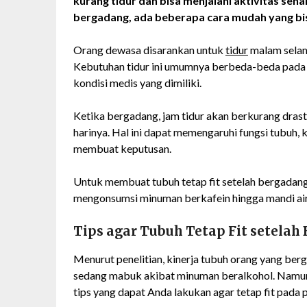
kurang tidur dan
bisa
menjalani aktivitas seha
bergadang, ada beberapa cara
mudah
yang b
Orang dewasa disarankan untuk
tidur
malam selam
Kebutuhan tidur ini umumnya berbeda-beda pada ma
kondisi medis yang dimiliki.
Ketika bergadang, jam tidur akan berkurang drast
harinya. Hal ini dapat memengaruhi fungsi tubuh,
membuat keputusan.
Untuk membuat tubuh tetap fit setelah bergadang
mengonsumsi minuman berkafein hingga mandi air
Tips agar Tubuh Tetap Fit setelah
Menurut penelitian, kinerja tubuh orang yang be
sedang mabuk akibat minuman beralkohol. Namun
tips yang dapat Anda lakukan agar tetap fit pada p