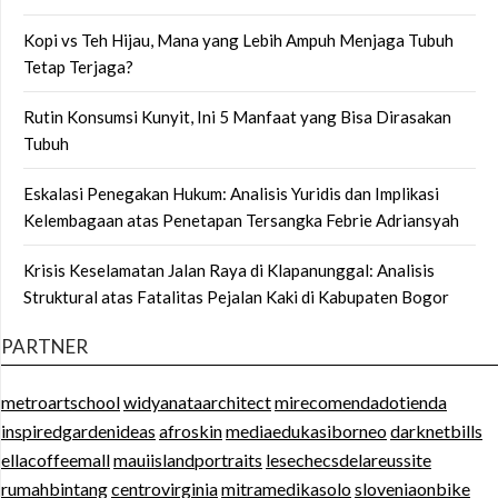
Kopi vs Teh Hijau, Mana yang Lebih Ampuh Menjaga Tubuh
Tetap Terjaga?
Rutin Konsumsi Kunyit, Ini 5 Manfaat yang Bisa Dirasakan
Tubuh
Eskalasi Penegakan Hukum: Analisis Yuridis dan Implikasi
Kelembagaan atas Penetapan Tersangka Febrie Adriansyah
Krisis Keselamatan Jalan Raya di Klapanunggal: Analisis
Struktural atas Fatalitas Pejalan Kaki di Kabupaten Bogor
PARTNER
metroartschool
widyanataarchitect
mirecomendadotienda
inspiredgardenideas
afroskin
mediaedukasiborneo
darknetbills
ellacoffeemall
mauiislandportraits
lesechecsdelareussite
rumahbintang
centrovirginia
mitramedikasolo
sloveniaonbike