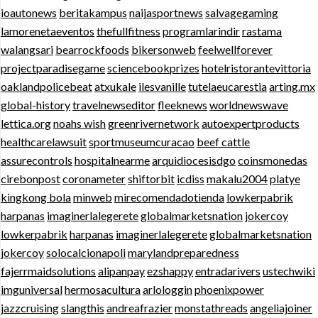
ioautonews
beritakampus
naijasportnews
salvagegaming
lamorenetaeventos
thefullfitness
programlarindir
rastama
walangsari
bearrockfoods
bikersonweb
feelwellforever
projectparadisegame
sciencebookprizes
hotelristorantevittoria
oaklandpolicebeat
atxukale
ilesvanille
tutelaeucarestia
arting.mx
global-history
travelnewseditor
fleeknews
worldnewswave
lettica.org
noahs wish
greenrivernetwork
autoexpertproducts
healthcarelawsuit
sportmuseumcuracao
beef cattle
assurecontrols
hospitalnearme
arquidiocesisdgo
coinsmonedas
cirebonpost
coronameter
shiftorbit
icdiss
makalu2004
platye
kingkong bola
minweb
mirecomendadotienda
lowkerpabrik
harpanas
imaginerlalegerete
globalmarketsnation
jokercoy
lowkerpabrik
harpanas
imaginerlalegerete
globalmarketsnation
jokercoy
solocalcionapoli
marylandpreparedness
fajerrmaidsolutions
alipanpay
ezshappy
entradarivers
ustechwiki
imguniversal
hermosacultura
arlologgin
phoenixpower
jazzcruising
slangthis
andreafrazier
monstathreads
angeliajoiner