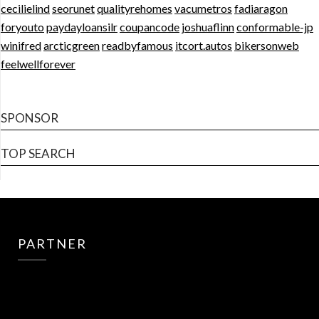
cecilielind
seorunet
qualityrehomes
vacumetros
fadiaragon
foryouto
paydayloansilr
coupancode
joshuaflinn
conformable-jp
winifred
arcticgreen
readbyfamous
itcort.autos
bikersonweb
feelwellforever
SPONSOR
TOP SEARCH
PARTNER