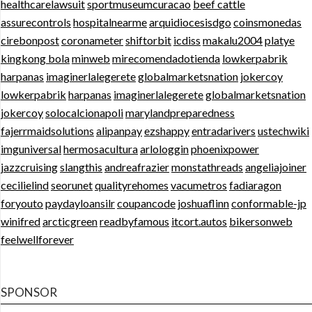
healthcarelawsuit
sportmuseumcuracao
beef cattle
assurecontrols
hospitalnearme
arquidiocesisdgo
coinsmonedas
cirebonpost
coronameter
shiftorbit
icdiss
makalu2004
platye
kingkong bola
minweb
mirecomendadotienda
lowkerpabrik
harpanas
imaginerlalegerete
globalmarketsnation
jokercoy
lowkerpabrik
harpanas
imaginerlalegerete
globalmarketsnation
jokercoy
solocalcionapoli
marylandpreparedness
fajerrmaidsolutions
alipanpay
ezshappy
entradarivers
ustechwiki
imguniversal
hermosacultura
arlologgin
phoenixpower
jazzcruising
slangthis
andreafrazier
monstathreads
angeliajoiner
cecilielind
seorunet
qualityrehomes
vacumetros
fadiaragon
foryouto
paydayloansilr
coupancode
joshuaflinn
conformable-jp
winifred
arcticgreen
readbyfamous
itcort.autos
bikersonweb
feelwellforever
SPONSOR