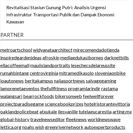
Revitalisasi Stasiun Gunung Putri: Analisis Urgensi
Infrastruktur Transportasi Publik dan Dampak Ekonomi
Kawasan
PARTNER
metroartschool
widyanataarchitect
mirecomendadotienda
inspiredgardenideas
afroskin
mediaedukasiborneo
darknetbills
ellacoffeemall
mauiislandportraits
lesechecsdelareussite
rumahbintang
centrovirginia
mitramedikasolo
sloveniaonbike
ioautonews
beritakampus
naijasportnews
salvagegaming
lamorenetaeventos
thefullfitness
programlarindir
rastama
walangsari
bearrockfoods
bikersonweb
feelwellforever
projectparadisegame
sciencebookprizes
hotelristorantevittoria
oaklandpolicebeat
atxukale
ilesvanille
tutelaeucarestia
arting.mx
global-history
travelnewseditor
fleeknews
worldnewswave
lettica.org
noahs wish
greenrivernetwork
autoexpertproducts