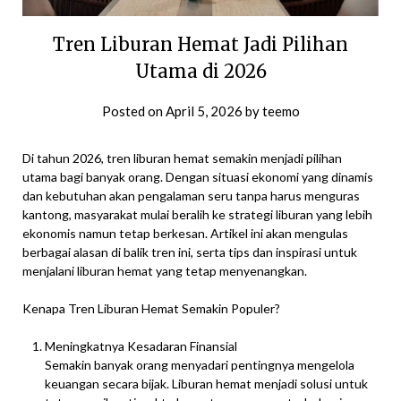
Tren Liburan Hemat Jadi Pilihan
Utama di 2026
Posted on
April 5, 2026
by
teemo
Di tahun 2026, tren liburan hemat semakin menjadi pilihan
utama bagi banyak orang. Dengan situasi ekonomi yang dinamis
dan kebutuhan akan pengalaman seru tanpa harus menguras
kantong, masyarakat mulai beralih ke strategi liburan yang lebih
ekonomis namun tetap berkesan. Artikel ini akan mengulas
berbagai alasan di balik tren ini, serta tips dan inspirasi untuk
menjalani liburan hemat yang tetap menyenangkan.
Kenapa Tren Liburan Hemat Semakin Populer?
Meningkatnya Kesadaran Finansial
Semakin banyak orang menyadari pentingnya mengelola
keuangan secara bijak. Liburan hemat menjadi solusi untuk