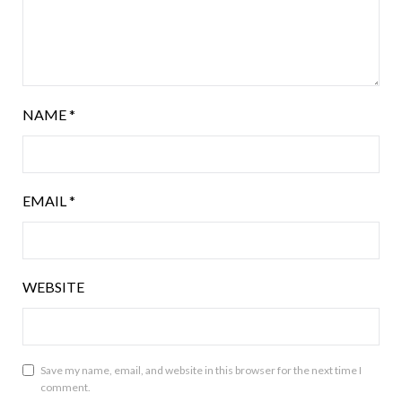
NAME
*
EMAIL
*
WEBSITE
Save my name, email, and website in this browser for the next time I
comment.