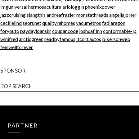
imguniversal
hermosacultura
arlologgin
phoenixpower
jazzcruising
slangthis
andreafrazier
monstathreads
angeliajoiner
cecilielind
seorunet
qualityrehomes
vacumetros
fadiaragon
foryouto
paydayloansilr
coupancode
joshuaflinn
conformable-jp
winifred
arcticgreen
readbyfamous
itcort.autos
bikersonweb
feelwellforever
SPONSOR
TOP SEARCH
PARTNER