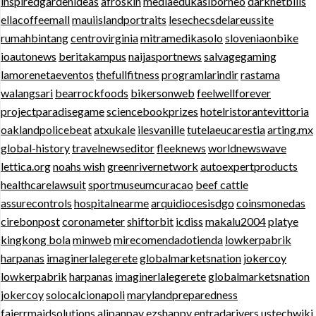
inspiredgardenideas
afroskin
mediaedukasiborneo
darknetbills
ellacoffeemall
mauiislandportraits
lesechecsdelareussite
rumahbintang
centrovirginia
mitramedikasolo
sloveniaonbike
ioautonews
beritakampus
naijasportnews
salvagegaming
lamorenetaeventos
thefullfitness
programlarindir
rastama
walangsari
bearrockfoods
bikersonweb
feelwellforever
projectparadisegame
sciencebookprizes
hotelristorantevittoria
oaklandpolicebeat
atxukale
ilesvanille
tutelaeucarestia
arting.mx
global-history
travelnewseditor
fleeknews
worldnewswave
lettica.org
noahs wish
greenrivernetwork
autoexpertproducts
healthcarelawsuit
sportmuseumcuracao
beef cattle
assurecontrols
hospitalnearme
arquidiocesisdgo
coinsmonedas
cirebonpost
coronameter
shiftorbit
icdiss
makalu2004
platye
kingkong bola
minweb
mirecomendadotienda
lowkerpabrik
harpanas
imaginerlalegerete
globalmarketsnation
jokercoy
lowkerpabrik
harpanas
imaginerlalegerete
globalmarketsnation
jokercoy
solocalcionapoli
marylandpreparedness
fajerrmaidsolutions
alipanpay
ezshappy
entradarivers
ustechwiki