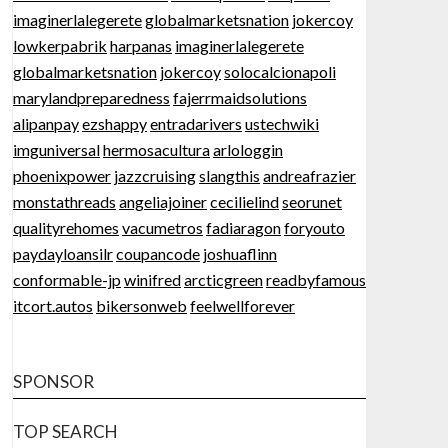
imaginerlalegerete
globalmarketsnation
jokercoy
lowkerpabrik
harpanas
imaginerlalegerete
globalmarketsnation
jokercoy
solocalcionapoli
marylandpreparedness
fajerrmaidsolutions
alipanpay
ezshappy
entradarivers
ustechwiki
imguniversal
hermosacultura
arlologgin
phoenixpower
jazzcruising
slangthis
andreafrazier
monstathreads
angeliajoiner
cecilielind
seorunet
qualityrehomes
vacumetros
fadiaragon
foryouto
paydayloansilr
coupancode
joshuaflinn
conformable-jp
winifred
arcticgreen
readbyfamous
itcort.autos
bikersonweb
feelwellforever
SPONSOR
TOP SEARCH