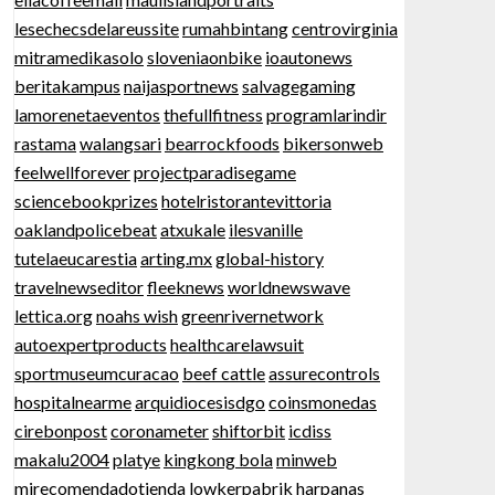
lesechecsdelareussite
rumahbintang
centrovirginia
mitramedikasolo
sloveniaonbike
ioautonews
beritakampus
naijasportnews
salvagegaming
lamorenetaeventos
thefullfitness
programlarindir
rastama
walangsari
bearrockfoods
bikersonweb
feelwellforever
projectparadisegame
sciencebookprizes
hotelristorantevittoria
oaklandpolicebeat
atxukale
ilesvanille
tutelaeucarestia
arting.mx
global-history
travelnewseditor
fleeknews
worldnewswave
lettica.org
noahs wish
greenrivernetwork
autoexpertproducts
healthcarelawsuit
sportmuseumcuracao
beef cattle
assurecontrols
hospitalnearme
arquidiocesisdgo
coinsmonedas
cirebonpost
coronameter
shiftorbit
icdiss
makalu2004
platye
kingkong bola
minweb
mirecomendadotienda
lowkerpabrik
harpanas