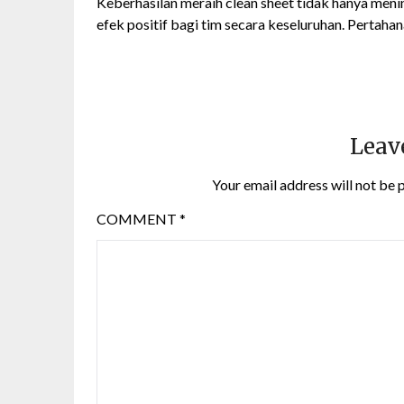
Keberhasilan meraih clean sheet tidak hanya meni
efek positif bagi tim secara keseluruhan. Pertah
Leav
Your email address will not be 
COMMENT
*