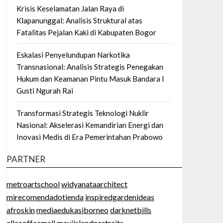
Krisis Keselamatan Jalan Raya di
Klapanunggal: Analisis Struktural atas
Fatalitas Pejalan Kaki di Kabupaten Bogor
Eskalasi Penyelundupan Narkotika
Transnasional: Analisis Strategis Penegakan
Hukum dan Keamanan Pintu Masuk Bandara I
Gusti Ngurah Rai
Transformasi Strategis Teknologi Nuklir
Nasional: Akselerasi Kemandirian Energi dan
Inovasi Medis di Era Pemerintahan Prabowo
PARTNER
metroartschool
widyanataarchitect
mirecomendadotienda
inspiredgardenideas
afroskin
mediaedukasiborneo
darknetbills
ellacoffeemall
mauiislandportraits