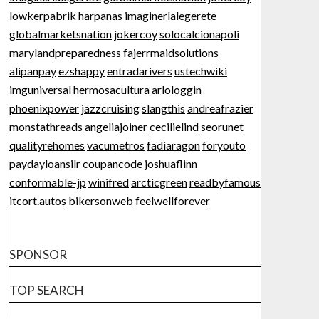
lowkerpabrik
harpanas
imaginerlalegerete
globalmarketsnation
jokercoy
solocalcionapoli
marylandpreparedness
fajerrmaidsolutions
alipanpay
ezshappy
entradarivers
ustechwiki
imguniversal
hermosacultura
arlologgin
phoenixpower
jazzcruising
slangthis
andreafrazier
monstathreads
angeliajoiner
cecilielind
seorunet
qualityrehomes
vacumetros
fadiaragon
foryouto
paydayloansilr
coupancode
joshuaflinn
conformable-jp
winifred
arcticgreen
readbyfamous
itcort.autos
bikersonweb
feelwellforever
SPONSOR
TOP SEARCH