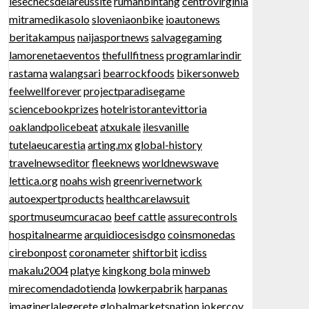
lesechecsdelareussite
rumahbintang
centrovirginia
mitramedikasolo
sloveniaonbike
ioautonews
beritakampus
naijasportnews
salvagegaming
lamorenetaeventos
thefullfitness
programlarindir
rastama
walangsari
bearrockfoods
bikersonweb
feelwellforever
projectparadisegame
sciencebookprizes
hotelristorantevittoria
oaklandpolicebeat
atxukale
ilesvanille
tutelaeucarestia
arting.mx
global-history
travelnewseditor
fleeknews
worldnewswave
lettica.org
noahs wish
greenrivernetwork
autoexpertproducts
healthcarelawsuit
sportmuseumcuracao
beef cattle
assurecontrols
hospitalnearme
arquidiocesisdgo
coinsmonedas
cirebonpost
coronameter
shiftorbit
icdiss
makalu2004
platye
kingkong bola
minweb
mirecomendadotienda
lowkerpabrik
harpanas
imaginerlalegerete
globalmarketsnation
jokercoy