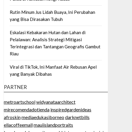
Rutin Minum Jus Lidah Buaya, Ini Perubahan
yang Bisa Dirasakan Tubuh
Eskalasi Kebakaran Hutan dan Lahan di
Pelalawan: Analisis Strategi Mitigasi
Terintegrasi dan Tantangan Geografis Gambut
Riau
Viral di TikTok, Ini Manfaat Air Rebusan Apel
yang Banyak Dibahas
PARTNER
metroartschool
widyanataarchitect
mirecomendadotienda
inspiredgardenideas
afroskin
mediaedukasiborneo
darknetbills
ellacoffeemall
mauiislandportraits