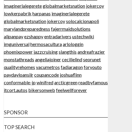
imaginerlalegerete
globalmarketsnation
jokercoy
lowkerpabrik
harpanas
imaginerlalegerete
globalmarketsnation
jokercoy
solocalcionapoli
marylandpreparedness
fajerrmaidsolutions
alipanpay
ezshappy
entradarivers
ustechwiki
imguniversal
hermosacultura
arlologgin
phoenixpower
jazzcruising
slangthis
andreafrazier
monstathreads
angeliajoiner
cecilielind
seorunet
qualityrehomes
vacumetros
fadiaragon
foryouto
paydayloansilr
coupancode
joshuaflinn
conformable-jp
winifred
arcticgreen
readbyfamous
itcort.autos
bikersonweb
feelwellforever
SPONSOR
TOP SEARCH