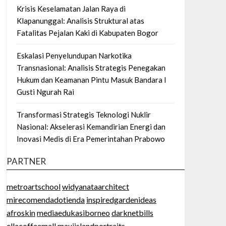
Krisis Keselamatan Jalan Raya di
Klapanunggal: Analisis Struktural atas
Fatalitas Pejalan Kaki di Kabupaten Bogor
Eskalasi Penyelundupan Narkotika
Transnasional: Analisis Strategis Penegakan
Hukum dan Keamanan Pintu Masuk Bandara I
Gusti Ngurah Rai
Transformasi Strategis Teknologi Nuklir
Nasional: Akselerasi Kemandirian Energi dan
Inovasi Medis di Era Pemerintahan Prabowo
PARTNER
metroartschool
widyanataarchitect
mirecomendadotienda
inspiredgardenideas
afroskin
mediaedukasiborneo
darknetbills
ellacoffeemall
mauiislandportraits