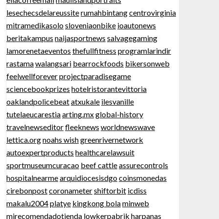
lesechecsdelareussite
rumahbintang
centrovirginia
mitramedikasolo
sloveniaonbike
ioautonews
beritakampus
naijasportnews
salvagegaming
lamorenetaeventos
thefullfitness
programlarindir
rastama
walangsari
bearrockfoods
bikersonweb
feelwellforever
projectparadisegame
sciencebookprizes
hotelristorantevittoria
oaklandpolicebeat
atxukale
ilesvanille
tutelaeucarestia
arting.mx
global-history
travelnewseditor
fleeknews
worldnewswave
lettica.org
noahs wish
greenrivernetwork
autoexpertproducts
healthcarelawsuit
sportmuseumcuracao
beef cattle
assurecontrols
hospitalnearme
arquidiocesisdgo
coinsmonedas
cirebonpost
coronameter
shiftorbit
icdiss
makalu2004
platye
kingkong bola
minweb
mirecomendadotienda
lowkerpabrik
harpanas