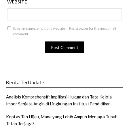
WEBSITE
Save my name, email, and website in this browser for the next time I
comment.
Berita TerUpdate
Analisis Komprehensif: Implikasi Hukum dan Tata Kelola
Impor Senjata Angin di Lingkungan Institusi Pendidikan
Kopi vs Teh Hijau, Mana yang Lebih Ampuh Menjaga Tubuh
Tetap Terjaga?