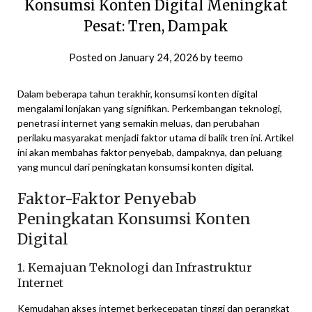
Konsumsi Konten Digital Meningkat
Pesat: Tren, Dampak
Posted on
January 24, 2026
by
teemo
Dalam beberapa tahun terakhir, konsumsi konten digital
mengalami lonjakan yang signifikan. Perkembangan teknologi,
penetrasi internet yang semakin meluas, dan perubahan
perilaku masyarakat menjadi faktor utama di balik tren ini. Artikel
ini akan membahas faktor penyebab, dampaknya, dan peluang
yang muncul dari peningkatan konsumsi konten digital.
Faktor-Faktor Penyebab
Peningkatan Konsumsi Konten
Digital
1. Kemajuan Teknologi dan Infrastruktur
Internet
Kemudahan akses internet berkecepatan tinggi dan perangkat