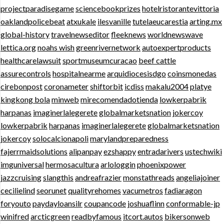
projectparadisegame
sciencebookprizes
hotelristorantevittoria
oaklandpolicebeat
atxukale
ilesvanille
tutelaeucarestia
arting.mx
global-history
travelnewseditor
fleeknews
worldnewswave
lettica.org
noahs wish
greenrivernetwork
autoexpertproducts
healthcarelawsuit
sportmuseumcuracao
beef cattle
assurecontrols
hospitalnearme
arquidiocesisdgo
coinsmonedas
cirebonpost
coronameter
shiftorbit
icdiss
makalu2004
platye
kingkong bola
minweb
mirecomendadotienda
lowkerpabrik
harpanas
imaginerlalegerete
globalmarketsnation
jokercoy
lowkerpabrik
harpanas
imaginerlalegerete
globalmarketsnation
jokercoy
solocalcionapoli
marylandpreparedness
fajerrmaidsolutions
alipanpay
ezshappy
entradarivers
ustechwiki
imguniversal
hermosacultura
arlologgin
phoenixpower
jazzcruising
slangthis
andreafrazier
monstathreads
angeliajoiner
cecilielind
seorunet
qualityrehomes
vacumetros
fadiaragon
foryouto
paydayloansilr
coupancode
joshuaflinn
conformable-jp
winifred
arcticgreen
readbyfamous
itcort.autos
bikersonweb