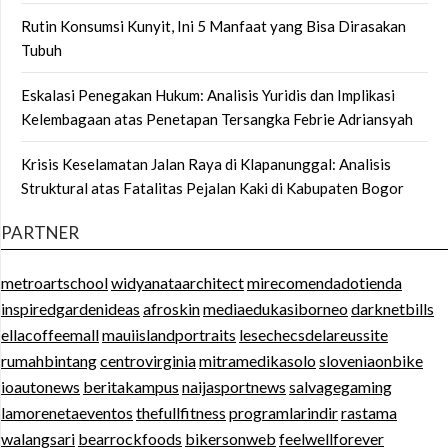
Rutin Konsumsi Kunyit, Ini 5 Manfaat yang Bisa Dirasakan
Tubuh
Eskalasi Penegakan Hukum: Analisis Yuridis dan Implikasi
Kelembagaan atas Penetapan Tersangka Febrie Adriansyah
Krisis Keselamatan Jalan Raya di Klapanunggal: Analisis
Struktural atas Fatalitas Pejalan Kaki di Kabupaten Bogor
PARTNER
metroartschool
widyanataarchitect
mirecomendadotienda
inspiredgardenideas
afroskin
mediaedukasiborneo
darknetbills
ellacoffeemall
mauiislandportraits
lesechecsdelareussite
rumahbintang
centrovirginia
mitramedikasolo
sloveniaonbike
ioautonews
beritakampus
naijasportnews
salvagegaming
lamorenetaeventos
thefullfitness
programlarindir
rastama
walangsari
bearrockfoods
bikersonweb
feelwellforever