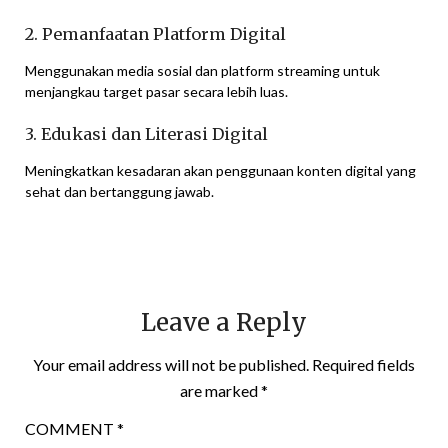
2. Pemanfaatan Platform Digital
Menggunakan media sosial dan platform streaming untuk
menjangkau target pasar secara lebih luas.
3. Edukasi dan Literasi Digital
Meningkatkan kesadaran akan penggunaan konten digital yang
sehat dan bertanggung jawab.
Leave a Reply
Your email address will not be published.
Required fields
are marked
*
COMMENT
*