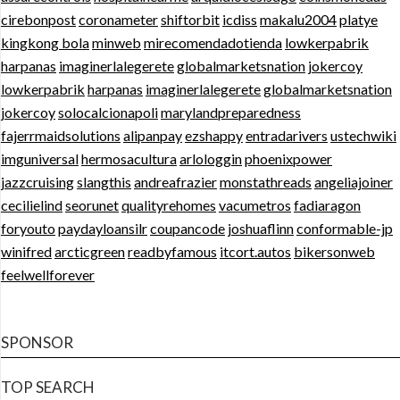
cirebonpost
coronameter
shiftorbit
icdiss
makalu2004
platye
kingkong bola
minweb
mirecomendadotienda
lowkerpabrik
harpanas
imaginerlalegerete
globalmarketsnation
jokercoy
lowkerpabrik
harpanas
imaginerlalegerete
globalmarketsnation
jokercoy
solocalcionapoli
marylandpreparedness
fajerrmaidsolutions
alipanpay
ezshappy
entradarivers
ustechwiki
imguniversal
hermosacultura
arlologgin
phoenixpower
jazzcruising
slangthis
andreafrazier
monstathreads
angeliajoiner
cecilielind
seorunet
qualityrehomes
vacumetros
fadiaragon
foryouto
paydayloansilr
coupancode
joshuaflinn
conformable-jp
winifred
arcticgreen
readbyfamous
itcort.autos
bikersonweb
feelwellforever
SPONSOR
TOP SEARCH