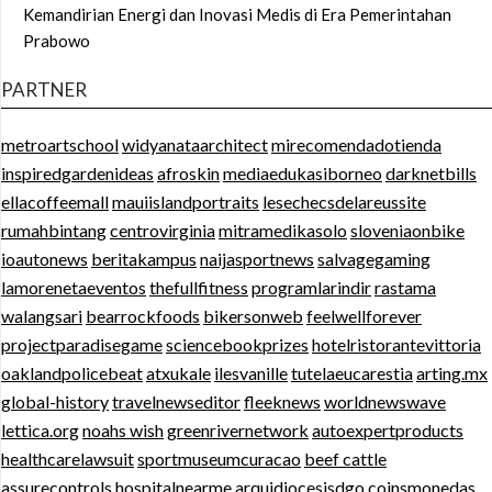
Kemandirian Energi dan Inovasi Medis di Era Pemerintahan
Prabowo
PARTNER
metroartschool
widyanataarchitect
mirecomendadotienda
inspiredgardenideas
afroskin
mediaedukasiborneo
darknetbills
ellacoffeemall
mauiislandportraits
lesechecsdelareussite
rumahbintang
centrovirginia
mitramedikasolo
sloveniaonbike
ioautonews
beritakampus
naijasportnews
salvagegaming
lamorenetaeventos
thefullfitness
programlarindir
rastama
walangsari
bearrockfoods
bikersonweb
feelwellforever
projectparadisegame
sciencebookprizes
hotelristorantevittoria
oaklandpolicebeat
atxukale
ilesvanille
tutelaeucarestia
arting.mx
global-history
travelnewseditor
fleeknews
worldnewswave
lettica.org
noahs wish
greenrivernetwork
autoexpertproducts
healthcarelawsuit
sportmuseumcuracao
beef cattle
assurecontrols
hospitalnearme
arquidiocesisdgo
coinsmonedas