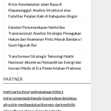
Krisis Keselamatan Jalan Raya di
Klapanunggal: Analisis Struktural atas
Fatalitas Pejalan Kaki di Kabupaten Bogor
Eskalasi Penyelundupan Narkotika
Transnasional: Analisis Strategis Penegakan
Hukum dan Keamanan Pintu Masuk Bandara I
Gusti Ngurah Rai
Transformasi Strategis Teknologi Nuklir
Nasional: Akselerasi Kemandirian Energi dan
Inovasi Medis di Era Pemerintahan Prabowo
PARTNER
metroartschool
widyanataarchitect
mirecomendadotienda
inspiredgardenideas
afroskin
mediaedukasiborneo
darknetbills
ellacoffeemall
mauiislandportraits