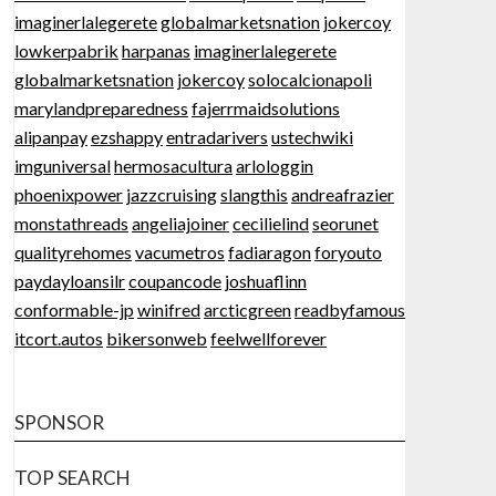
imaginerlalegerete
globalmarketsnation
jokercoy
lowkerpabrik
harpanas
imaginerlalegerete
globalmarketsnation
jokercoy
solocalcionapoli
marylandpreparedness
fajerrmaidsolutions
alipanpay
ezshappy
entradarivers
ustechwiki
imguniversal
hermosacultura
arlologgin
phoenixpower
jazzcruising
slangthis
andreafrazier
monstathreads
angeliajoiner
cecilielind
seorunet
qualityrehomes
vacumetros
fadiaragon
foryouto
paydayloansilr
coupancode
joshuaflinn
conformable-jp
winifred
arcticgreen
readbyfamous
itcort.autos
bikersonweb
feelwellforever
SPONSOR
TOP SEARCH