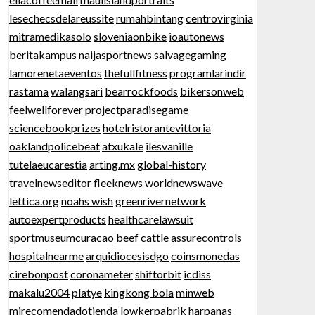
lesechecsdelareussite
rumahbintang
centrovirginia
mitramedikasolo
sloveniaonbike
ioautonews
beritakampus
naijasportnews
salvagegaming
lamorenetaeventos
thefullfitness
programlarindir
rastama
walangsari
bearrockfoods
bikersonweb
feelwellforever
projectparadisegame
sciencebookprizes
hotelristorantevittoria
oaklandpolicebeat
atxukale
ilesvanille
tutelaeucarestia
arting.mx
global-history
travelnewseditor
fleeknews
worldnewswave
lettica.org
noahs wish
greenrivernetwork
autoexpertproducts
healthcarelawsuit
sportmuseumcuracao
beef cattle
assurecontrols
hospitalnearme
arquidiocesisdgo
coinsmonedas
cirebonpost
coronameter
shiftorbit
icdiss
makalu2004
platye
kingkong bola
minweb
mirecomendadotienda
lowkerpabrik
harpanas