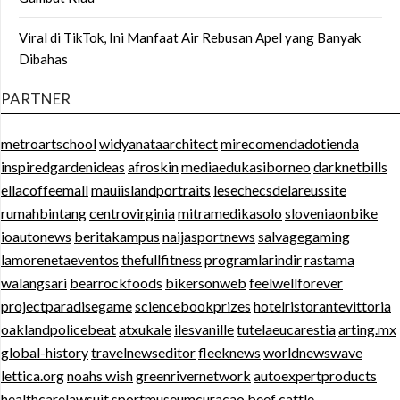
Viral di TikTok, Ini Manfaat Air Rebusan Apel yang Banyak
Dibahas
PARTNER
metroartschool
widyanataarchitect
mirecomendadotienda
inspiredgardenideas
afroskin
mediaedukasiborneo
darknetbills
ellacoffeemall
mauiislandportraits
lesechecsdelareussite
rumahbintang
centrovirginia
mitramedikasolo
sloveniaonbike
ioautonews
beritakampus
naijasportnews
salvagegaming
lamorenetaeventos
thefullfitness
programlarindir
rastama
walangsari
bearrockfoods
bikersonweb
feelwellforever
projectparadisegame
sciencebookprizes
hotelristorantevittoria
oaklandpolicebeat
atxukale
ilesvanille
tutelaeucarestia
arting.mx
global-history
travelnewseditor
fleeknews
worldnewswave
lettica.org
noahs wish
greenrivernetwork
autoexpertproducts
healthcarelawsuit
sportmuseumcuracao
beef cattle