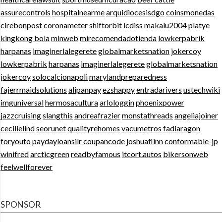
assurecontrols
hospitalnearme
arquidiocesisdgo
coinsmonedas
cirebonpost
coronameter
shiftorbit
icdiss
makalu2004
platye
kingkong bola
minweb
mirecomendadotienda
lowkerpabrik
harpanas
imaginerlalegerete
globalmarketsnation
jokercoy
lowkerpabrik
harpanas
imaginerlalegerete
globalmarketsnation
jokercoy
solocalcionapoli
marylandpreparedness
fajerrmaidsolutions
alipanpay
ezshappy
entradarivers
ustechwiki
imguniversal
hermosacultura
arlologgin
phoenixpower
jazzcruising
slangthis
andreafrazier
monstathreads
angeliajoiner
cecilielind
seorunet
qualityrehomes
vacumetros
fadiaragon
foryouto
paydayloansilr
coupancode
joshuaflinn
conformable-jp
winifred
arcticgreen
readbyfamous
itcort.autos
bikersonweb
feelwellforever
SPONSOR