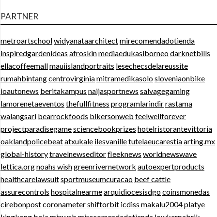
PARTNER
metroartschool
widyanataarchitect
mirecomendadotienda
inspiredgardenideas
afroskin
mediaedukasiborneo
darknetbills
ellacoffeemall
mauiislandportraits
lesechecsdelareussite
rumahbintang
centrovirginia
mitramedikasolo
sloveniaonbike
ioautonews
beritakampus
naijasportnews
salvagegaming
lamorenetaeventos
thefullfitness
programlarindir
rastama
walangsari
bearrockfoods
bikersonweb
feelwellforever
projectparadisegame
sciencebookprizes
hotelristorantevittoria
oaklandpolicebeat
atxukale
ilesvanille
tutelaeucarestia
arting.mx
global-history
travelnewseditor
fleeknews
worldnewswave
lettica.org
noahs wish
greenrivernetwork
autoexpertproducts
healthcarelawsuit
sportmuseumcuracao
beef cattle
assurecontrols
hospitalnearme
arquidiocesisdgo
coinsmonedas
cirebonpost
coronameter
shiftorbit
icdiss
makalu2004
platye
kingkong bola
minweb
mirecomendadotienda
lowkerpabrik