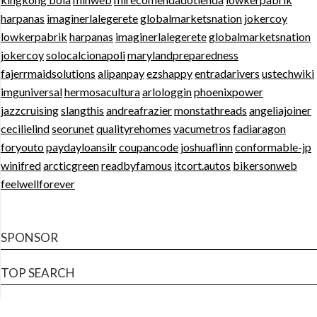
harpanas
imaginerlalegerete
globalmarketsnation
jokercoy
lowkerpabrik
harpanas
imaginerlalegerete
globalmarketsnation
jokercoy
solocalcionapoli
marylandpreparedness
fajerrmaidsolutions
alipanpay
ezshappy
entradarivers
ustechwiki
imguniversal
hermosacultura
arlologgin
phoenixpower
jazzcruising
slangthis
andreafrazier
monstathreads
angeliajoiner
cecilielind
seorunet
qualityrehomes
vacumetros
fadiaragon
foryouto
paydayloansilr
coupancode
joshuaflinn
conformable-jp
winifred
arcticgreen
readbyfamous
itcort.autos
bikersonweb
feelwellforever
SPONSOR
TOP SEARCH