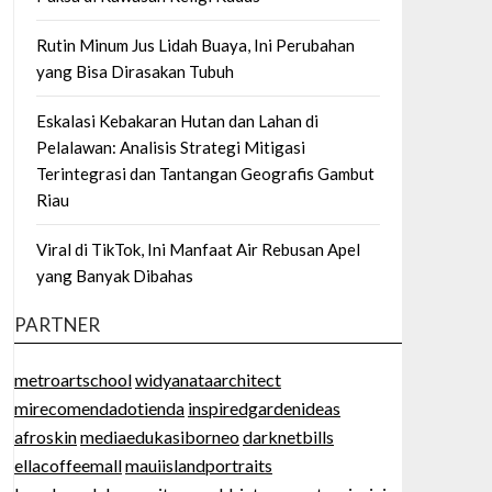
Rutin Minum Jus Lidah Buaya, Ini Perubahan
yang Bisa Dirasakan Tubuh
Eskalasi Kebakaran Hutan dan Lahan di
Pelalawan: Analisis Strategi Mitigasi
Terintegrasi dan Tantangan Geografis Gambut
Riau
Viral di TikTok, Ini Manfaat Air Rebusan Apel
yang Banyak Dibahas
PARTNER
metroartschool
widyanataarchitect
mirecomendadotienda
inspiredgardenideas
afroskin
mediaedukasiborneo
darknetbills
ellacoffeemall
mauiislandportraits