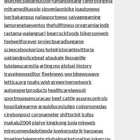
lesechecsdelareussite
rumahbintang
centrovirginia
mitramedikasolo
sloveniaonbike
ioautonews
beritakampus
naijasportnews
salvagegaming
lamorenetaeventos
thefullfitness
programlarindir
rastama
walangsari
bearrockfoods
bikersonweb
feelwellforever
projectparadisegame
sciencebookprizes
hotelristorantevittoria
oaklandpolicebeat
atxukale
ilesvanille
tutelaeucarestia
arting.mx
global-history
travelnewseditor
fleeknews
worldnewswave
lettica.org
noahs wish
greenrivernetwork
autoexpertproducts
healthcarelawsuit
sportmuseumcuracao
beef cattle
assurecontrols
hospitalnearme
arquidiocesisdgo
coinsmonedas
cirebonpost
coronameter
shiftorbit
icdiss
makalu2004
platye
kingkong bola
minweb
mirecomendadotienda
lowkerpabrik
harpanas
imaginerlalegerete
globalmarketsnation
jokercoy