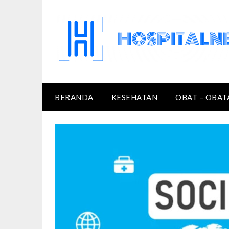
Skip
to
content
BERANDA
KESEHATAN
OBAT – OBAT