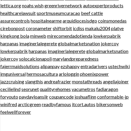
lettica.org
noahs wish
greenrivernetwork
autoexpertproducts
healthcarelawsuit
sportmuseumcuracao
beef cattle
assurecontrols
hospitalnearme
arquidiocesisdgo
coinsmonedas
cirebonpost
coronameter
shiftorbit
icdiss
makalu2004
platye
kingkong bola
minweb
mirecomendadotienda
lowkerpabrik
harpanas
imaginerlalegerete
globalmarketsnation
jokercoy
lowkerpabrik
harpanas
imaginerlalegerete
globalmarketsnation
jokercoy
solocalcionapoli
marylandpreparedness
fajerrmaidsolutions
alipanpay
ezshappy
entradarivers
ustechwiki
imguniversal
hermosacultura
arlologgin
phoenixpower
jazzcruising
slangthis
andreafrazier
monstathreads
angeliajoiner
cecilielind
seorunet
qualityrehomes
vacumetros
fadiaragon
foryouto
paydayloansilr
coupancode
joshuaflinn
conformable-jp
winifred
arcticgreen
readbyfamous
itcort.autos
bikersonweb
feelwellforever