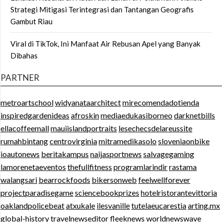
Strategi Mitigasi Terintegrasi dan Tantangan Geografis
Gambut Riau
Viral di TikTok, Ini Manfaat Air Rebusan Apel yang Banyak
Dibahas
PARTNER
metroartschool
widyanataarchitect
mirecomendadotienda
inspiredgardenideas
afroskin
mediaedukasiborneo
darknetbills
ellacoffeemall
mauiislandportraits
lesechecsdelareussite
rumahbintang
centrovirginia
mitramedikasolo
sloveniaonbike
ioautonews
beritakampus
naijasportnews
salvagegaming
lamorenetaeventos
thefullfitness
programlarindir
rastama
walangsari
bearrockfoods
bikersonweb
feelwellforever
projectparadisegame
sciencebookprizes
hotelristorantevittoria
oaklandpolicebeat
atxukale
ilesvanille
tutelaeucarestia
arting.mx
global-history
travelnewseditor
fleeknews
worldnewswave