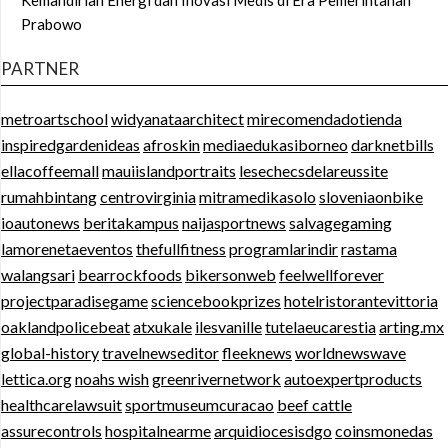
Prabowo
PARTNER
metroartschool
widyanataarchitect
mirecomendadotienda
inspiredgardenideas
afroskin
mediaedukasiborneo
darknetbills
ellacoffeemall
mauiislandportraits
lesechecsdelareussite
rumahbintang
centrovirginia
mitramedikasolo
sloveniaonbike
ioautonews
beritakampus
naijasportnews
salvagegaming
lamorenetaeventos
thefullfitness
programlarindir
rastama
walangsari
bearrockfoods
bikersonweb
feelwellforever
projectparadisegame
sciencebookprizes
hotelristorantevittoria
oaklandpolicebeat
atxukale
ilesvanille
tutelaeucarestia
arting.mx
global-history
travelnewseditor
fleeknews
worldnewswave
lettica.org
noahs wish
greenrivernetwork
autoexpertproducts
healthcarelawsuit
sportmuseumcuracao
beef cattle
assurecontrols
hospitalnearme
arquidiocesisdgo
coinsmonedas