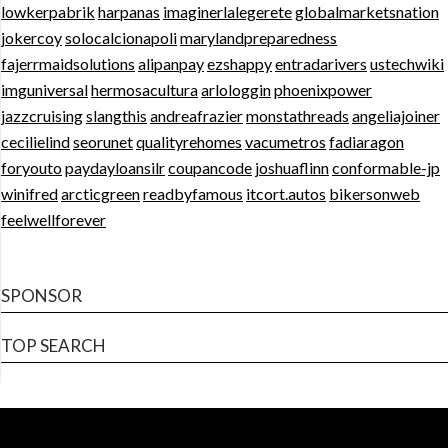
lowkerpabrik
harpanas
imaginerlalegerete
globalmarketsnation
jokercoy
solocalcionapoli
marylandpreparedness
fajerrmaidsolutions
alipanpay
ezshappy
entradarivers
ustechwiki
imguniversal
hermosacultura
arlologgin
phoenixpower
jazzcruising
slangthis
andreafrazier
monstathreads
angeliajoiner
cecilielind
seorunet
qualityrehomes
vacumetros
fadiaragon
foryouto
paydayloansilr
coupancode
joshuaflinn
conformable-jp
winifred
arcticgreen
readbyfamous
itcort.autos
bikersonweb
feelwellforever
SPONSOR
TOP SEARCH