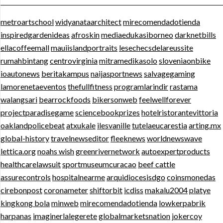
metroartschool
widyanataarchitect
mirecomendadotienda
inspiredgardenideas
afroskin
mediaedukasiborneo
darknetbills
ellacoffeemall
mauiislandportraits
lesechecsdelareussite
rumahbintang
centrovirginia
mitramedikasolo
sloveniaonbike
ioautonews
beritakampus
naijasportnews
salvagegaming
lamorenetaeventos
thefullfitness
programlarindir
rastama
walangsari
bearrockfoods
bikersonweb
feelwellforever
projectparadisegame
sciencebookprizes
hotelristorantevittoria
oaklandpolicebeat
atxukale
ilesvanille
tutelaeucarestia
arting.mx
global-history
travelnewseditor
fleeknews
worldnewswave
lettica.org
noahs wish
greenrivernetwork
autoexpertproducts
healthcarelawsuit
sportmuseumcuracao
beef cattle
assurecontrols
hospitalnearme
arquidiocesisdgo
coinsmonedas
cirebonpost
coronameter
shiftorbit
icdiss
makalu2004
platye
kingkong bola
minweb
mirecomendadotienda
lowkerpabrik
harpanas
imaginerlalegerete
globalmarketsnation
jokercoy