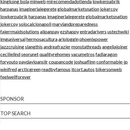
kingkong bola
minweb
mirecomendadotienda
lowkerpabrik
harpanas
imaginerlalegerete
globalmarketsnation
jokercoy
lowkerpabrik
harpanas
imaginerlalegerete
globalmarketsnation
jokercoy
solocalcionapoli
marylandpreparedness
fajerrmaidsolutions
alipanpay
ezshappy
entradarivers
ustechwiki
imguniversal
hermosacultura
arlologgin
phoenixpower
jazzcruising
slangthis
andreafrazier
monstathreads
angeliajoiner
cecilielind
seorunet
qualityrehomes
vacumetros
fadiaragon
foryouto
paydayloansilr
coupancode
joshuaflinn
conformable-jp
winifred
arcticgreen
readbyfamous
itcort.autos
bikersonweb
feelwellforever
SPONSOR
TOP SEARCH