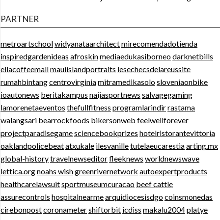
PARTNER
metroartschool
widyanataarchitect
mirecomendadotienda
inspiredgardenideas
afroskin
mediaedukasiborneo
darknetbills
ellacoffeemall
mauiislandportraits
lesechecsdelareussite
rumahbintang
centrovirginia
mitramedikasolo
sloveniaonbike
ioautonews
beritakampus
naijasportnews
salvagegaming
lamorenetaeventos
thefullfitness
programlarindir
rastama
walangsari
bearrockfoods
bikersonweb
feelwellforever
projectparadisegame
sciencebookprizes
hotelristorantevittoria
oaklandpolicebeat
atxukale
ilesvanille
tutelaeucarestia
arting.mx
global-history
travelnewseditor
fleeknews
worldnewswave
lettica.org
noahs wish
greenrivernetwork
autoexpertproducts
healthcarelawsuit
sportmuseumcuracao
beef cattle
assurecontrols
hospitalnearme
arquidiocesisdgo
coinsmonedas
cirebonpost
coronameter
shiftorbit
icdiss
makalu2004
platye