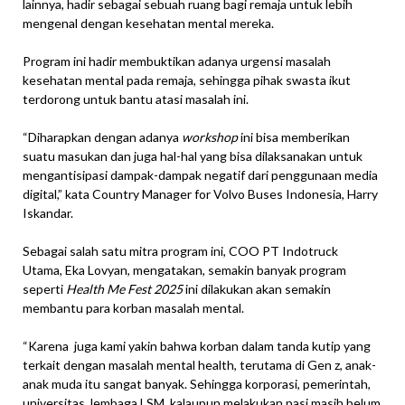
lainnya, hadir sebagai sebuah ruang bagi remaja untuk lebih
mengenal dengan kesehatan mental mereka.
Program ini hadir membuktikan adanya urgensi masalah
kesehatan mental pada remaja, sehingga pihak swasta ikut
terdorong untuk bantu atasi masalah ini.
“Diharapkan dengan adanya
workshop
ini bisa memberikan
suatu masukan dan juga hal-hal yang bisa dilaksanakan untuk
mengantisipasi dampak-dampak negatif dari penggunaan media
digital,” kata Country Manager for Volvo Buses Indonesia, Harry
Iskandar.
Sebagai salah satu mitra program ini, COO PT Indotruck
Utama, Eka Lovyan, mengatakan, semakin banyak program
seperti
Health Me Fest 2025
ini dilakukan akan semakin
membantu para korban masalah mental.
“Karena juga kami yakin bahwa korban dalam tanda kutip yang
terkait dengan masalah mental health, terutama di Gen z, anak-
anak muda itu sangat banyak. Sehingga korporasi, pemerintah,
universitas, lembaga LSM, kalaupun melakukan pasi masih belum