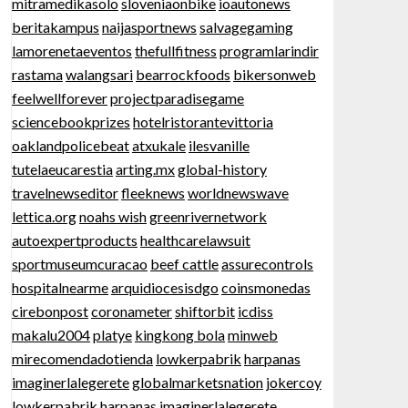
mitramedikasolo
sloveniaonbike
ioautonews
beritakampus
naijasportnews
salvagegaming
lamorenetaeventos
thefullfitness
programlarindir
rastama
walangsari
bearrockfoods
bikersonweb
feelwellforever
projectparadisegame
sciencebookprizes
hotelristorantevittoria
oaklandpolicebeat
atxukale
ilesvanille
tutelaeucarestia
arting.mx
global-history
travelnewseditor
fleeknews
worldnewswave
lettica.org
noahs wish
greenrivernetwork
autoexpertproducts
healthcarelawsuit
sportmuseumcuracao
beef cattle
assurecontrols
hospitalnearme
arquidiocesisdgo
coinsmonedas
cirebonpost
coronameter
shiftorbit
icdiss
makalu2004
platye
kingkong bola
minweb
mirecomendadotienda
lowkerpabrik
harpanas
imaginerlalegerete
globalmarketsnation
jokercoy
lowkerpabrik
harpanas
imaginerlalegerete