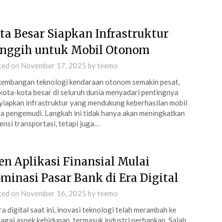
ta Besar Siapkan Infrastruktur
nggih untuk Mobil Otonom
ted on
November 17, 2025
by
teemo
embangan teknologi kendaraan otonom semakin pesat,
kota-kota besar di seluruh dunia menyadari pentingnya
iapkan infrastruktur yang mendukung keberhasilan mobil
a pengemudi. Langkah ini tidak hanya akan meningkatkan
iensi transportasi, tetapi juga…
en Aplikasi Finansial Mulai
minasi Pasar Bank di Era Digital
ted on
November 16, 2025
by
teemo
ra digital saat ini, inovasi teknologi telah merambah ke
agai aspek kehidupan, termasuk industri perbankan. Salah