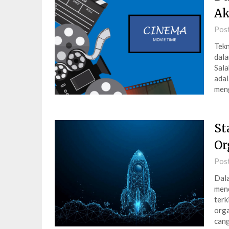
Ak
Pos
Tekn
dala
Sala
adal
men
St
Or
Pos
Dala
mend
terk
orga
cang