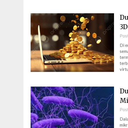
Du
3D
Pos
Di e
sema
term
terb
virt
Du
Mi
Pos
Dala
mikr