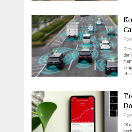
Ko
Ca
Pos
Perk
dan 
meny
tanp
efis
Tr
Do
Pos
Di e
berb