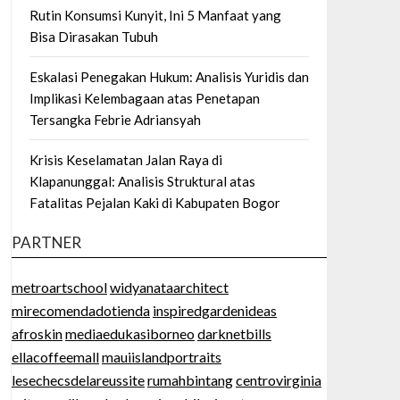
Rutin Konsumsi Kunyit, Ini 5 Manfaat yang
Bisa Dirasakan Tubuh
Eskalasi Penegakan Hukum: Analisis Yuridis dan
Implikasi Kelembagaan atas Penetapan
Tersangka Febrie Adriansyah
Krisis Keselamatan Jalan Raya di
Klapanunggal: Analisis Struktural atas
Fatalitas Pejalan Kaki di Kabupaten Bogor
PARTNER
metroartschool
widyanataarchitect
mirecomendadotienda
inspiredgardenideas
afroskin
mediaedukasiborneo
darknetbills
ellacoffeemall
mauiislandportraits
lesechecsdelareussite
rumahbintang
centrovirginia