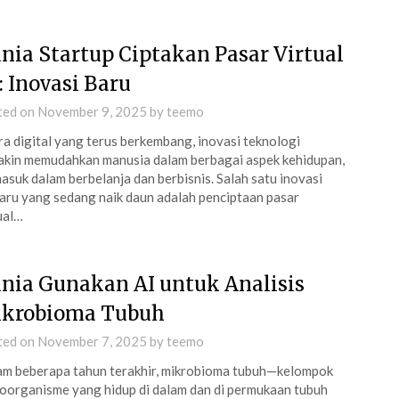
nia Startup Ciptakan Pasar Virtual
: Inovasi Baru
ted on
November 9, 2025
by
teemo
ra digital yang terus berkembang, inovasi teknologi
kin memudahkan manusia dalam berbagai aspek kehidupan,
asuk dalam berbelanja dan berbisnis. Salah satu inovasi
aru yang sedang naik daun adalah penciptaan pasar
ual…
nia Gunakan AI untuk Analisis
krobioma Tubuh
ted on
November 7, 2025
by
teemo
m beberapa tahun terakhir, mikrobioma tubuh—kelompok
oorganisme yang hidup di dalam dan di permukaan tubuh