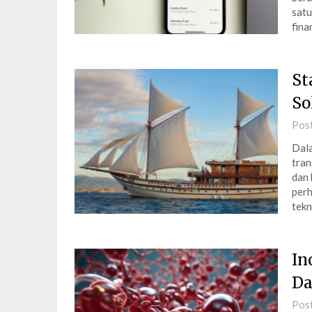
satu
fina
St
So
Pos
Dala
tran
dan 
perh
tek
In
Da
Pos