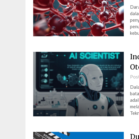
Dara
dala
peny
penu
kebu
In
Ot
Pos
Dala
bata
adal
mela
Tek
Du