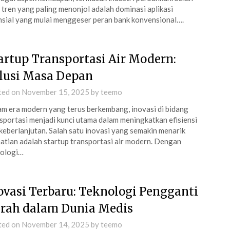
 tren yang paling menonjol adalah dominasi aplikasi
nsial yang mulai menggeser peran bank konvensional….
artup Transportasi Air Modern:
lusi Masa Depan
ted on
November 15, 2025
by
teemo
m era modern yang terus berkembang, inovasi di bidang
sportasi menjadi kunci utama dalam meningkatkan efisiensi
keberlanjutan. Salah satu inovasi yang semakin menarik
atian adalah startup transportasi air modern. Dengan
nologi…
ovasi Terbaru: Teknologi Pengganti
rah dalam Dunia Medis
ted on
November 14, 2025
by
teemo