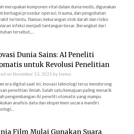
h merupakan komponen vital dalam dunia medis, digunakan
m berbagai prosedur operasi, trauma, dan pengobatan
akit tertentu. Namun, kekurangan stok darah dan risiko
laran infeksi menjadi tantangan besar. Berangkat dari
tuhan tersebut,…
ovasi Dunia Sains: AI Peneliti
omatis untuk Revolusi Penelitian
ted on
November 13, 2025
by
teemo
m era digital saat ini, inovasi teknologi terus mendorong
san penelitian ilmiah. Salah satu kemajuan paling menarik
ah pengembangan AI peneliti otomatis yang mampu
kukan analisis data dan eksperimen secara mandiri.
nologi…
nia Film Mulai Gunakan Suara