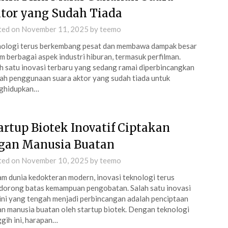
tor yang Sudah Tiada
ted on
November 11, 2025
by
teemo
ologi terus berkembang pesat dan membawa dampak besar
m berbagai aspek industri hiburan, termasuk perfilman.
h satu inovasi terbaru yang sedang ramai diperbincangkan
ah penggunaan suara aktor yang sudah tiada untuk
ghidupkan…
artup Biotek Inovatif Ciptakan
gan Manusia Buatan
ted on
November 10, 2025
by
teemo
m dunia kedokteran modern, inovasi teknologi terus
orong batas kemampuan pengobatan. Salah satu inovasi
ini yang tengah menjadi perbincangan adalah penciptaan
n manusia buatan oleh startup biotek. Dengan teknologi
gih ini, harapan…