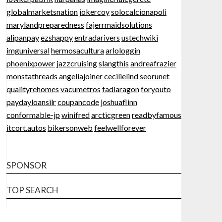
globalmarketsnation
jokercoy
solocalcionapoli
marylandpreparedness
fajerrmaidsolutions
alipanpay
ezshappy
entradarivers
ustechwiki
imguniversal
hermosacultura
arlologgin
phoenixpower
jazzcruising
slangthis
andreafrazier
monstathreads
angeliajoiner
cecilielind
seorunet
qualityrehomes
vacumetros
fadiaragon
foryouto
paydayloansilr
coupancode
joshuaflinn
conformable-jp
winifred
arcticgreen
readbyfamous
itcort.autos
bikersonweb
feelwellforever
SPONSOR
TOP SEARCH