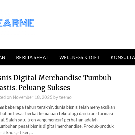
AN
BERITA SEHAT
WELLNESS & DIET
KONSULTA
snis Digital Merchandise Tumbuh
astis: Peluang Sukses
ted on
November 18, 2025
by
teemo
m beberapa tahun terakhir, dunia bisnis telah menyaksikan
bahan besar berkat kemajuan teknologi dan transformasi
tal. Salah satu tren yang mencuri perhatian adalah
umbuhan pesat bisnis digital merchandise. Produk-produk
rti kaos, stiker,…